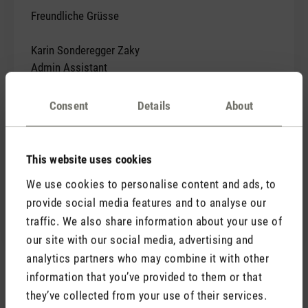
Freundliche Grüsse
Karin Sonderegger Zaky
Admin Assistant
High Voltage Laboratory (HVL) & Advanced Power
Semiconductor Laboratory (APS)
Consent
Details
About
ETH Zurich
Physikstrasse 3, ETL H26
8092 Zurich, Switzerland
This website uses cookies
We use cookies to personalise content and ads, to
Phone +41 44 632 2777
provide social media features and to analyse our
Fax +41 44 632 1202
traffic. We also share information about your use of
Email:
karin_sonderegger@ethz.ch
our site with our social media, advertising and
analytics partners who may combine it with other
information that you’ve provided to them or that
they’ve collected from your use of their services.
10 September 2019 00:00