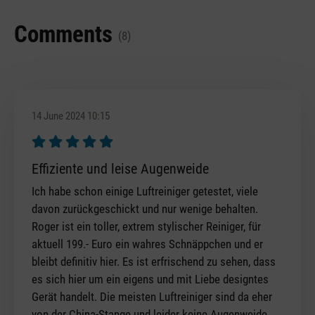
Comments
(8)
14 June 2024 10:15
Review with rating of 5 out of 5 stars
Effiziente und leise Augenweide
Ich habe schon einige Luftreiniger getestet, viele
davon zurückgeschickt und nur wenige behalten.
Roger ist ein toller, extrem stylischer Reiniger, für
aktuell 199.- Euro ein wahres Schnäppchen und er
bleibt definitiv hier. Es ist erfrischend zu sehen, dass
es sich hier um ein eigens und mit Liebe designtes
Gerät handelt. Die meisten Luftreiniger sind da eher
von der China-Stange und leider keine Augenweide.