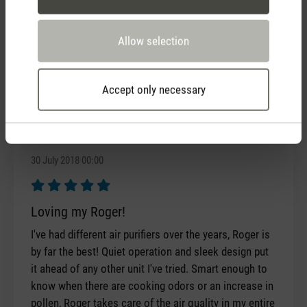
as was making a nice blue light overall in the
bedroom and that was super nice to have near the
Allow selection
baby who needed a light nearby. The new Roger have
a small light and that is not as good as previous
model.
Accept only necessary
30 July 2018 00:00
Review with rating of 5 out of 5 stars
Loving my Roger!
I've had different air purifiers over the years, Roger is
by far the best! Quiet operation and sleek design put
it ahead of any other unit I've tried. Smart enough to
know when there are cooking odors or an increase in
pollen, Roger takes care of the air quality in my entire