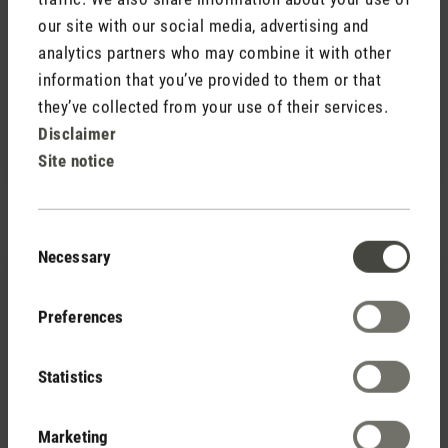
our site with our social media, advertising and
Review with rating of 5 out of 5 stars
Superb!
analytics partners who may combine it with other
A superb air purifier!
information that you’ve provided to them or that
+ effective (dust, allergens, odors)
they’ve collected from your use of their services.
+ nice design
Disclaimer
+ silent
Site notice
Consent
Necessary
8 July 2021 00:00
Selection
Preferences
Review with rating of 5 out of 5 stars
Viktor ist ein Spitzen Produkt
Guten Tag Liebes Stadler Form Team,
Statistics
Hier meine 2. Bewertung für Viktor.
Habe einen 2. Viktor Bestellt bei Ihnen für meine
Marketing
Küche. Wie auch bei meiner ersten Bewertung hat