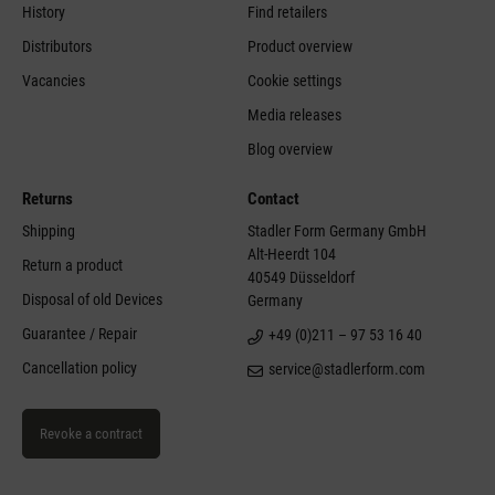
History
Find retailers
Distributors
Product overview
Vacancies
Cookie settings
Media releases
Blog overview
Returns
Contact
Shipping
Stadler Form Germany GmbH
Alt-Heerdt 104
Return a product
40549 Düsseldorf
Disposal of old Devices
Germany
Guarantee / Repair
+49 (0)211 – 97 53 16 40
Cancellation policy
service@stadlerform.com
Revoke a contract