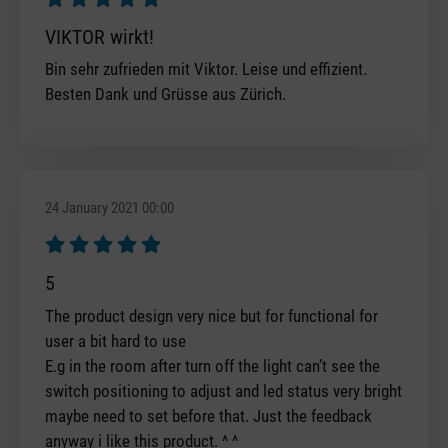
Review with rating of 5 out of 5 stars
VIKTOR wirkt!
Bin sehr zufrieden mit Viktor. Leise und effizient.
Besten Dank und Grüsse aus Zürich.
24 January 2021 00:00
Review with rating of 5 out of 5 stars
5
The product design very nice but for functional for
user a bit hard to use
E.g in the room after turn off the light can’t see the
switch positioning to adjust and led status very bright
maybe need to set before that. Just the feedback
anyway i like this product. ^ ^