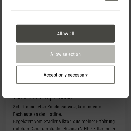
mich dieses Produkt sehr Überzeugt. Dies ist das
beste Produkt das ich auf dem Markt .
Siehe meine erste Bewertung. 2: HPP Filter dazu
Bestellen, so kann man Direkt einen neuen Filter
Allow all
Einsetzen ohne zu warten bis der HPP Filter Trocken
ist. Freundliche Grüsse
Allow selection
Accept only necessary
31 March 2020 00:00
Review with rating of 5 out of 5 stars
Viktor ist ein Top Produkt
Sehr freundlicher Kundenservice, kompetente
Fachleute an der Hotline.
Begeistert vom Stadler Viktor. Aus meiner Erfahrung
mit dem Gerät empfehle ich einen 2 HPP Filter mit zu