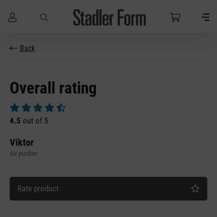
Skip to main content
Back
Overall rating
Average rating of 4.5 out of 5 stars
4.5
out of 5
Viktor
Air purifier
Rate product