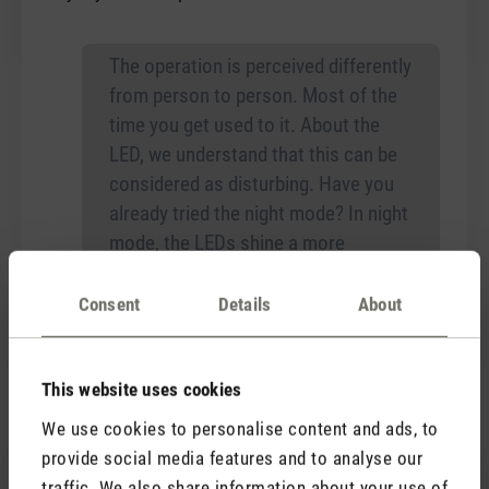
The operation is perceived differently
from person to person. Most of the
time you get used to it. About the
LED, we understand that this can be
considered as disturbing. Have you
already tried the night mode? In night
mode, the LEDs shine a more
discreetly.
Consent
Details
About
This website uses cookies
We use cookies to personalise content and ads, to
18 April 2021 00:00
provide social media features and to analyse our
traffic. We also share information about your use of