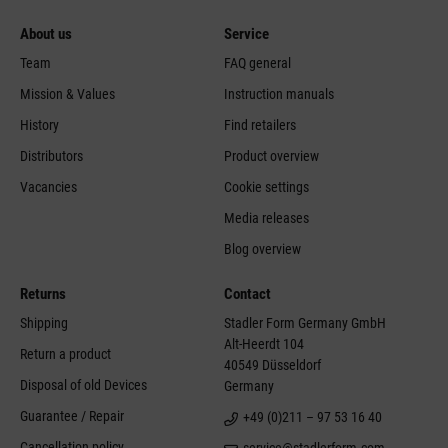
About us
Service
Team
FAQ general
Mission & Values
Instruction manuals
History
Find retailers
Distributors
Product overview
Vacancies
Cookie settings
Media releases
Blog overview
Returns
Contact
Shipping
Stadler Form Germany GmbH
Alt-Heerdt 104
Return a product
40549 Düsseldorf
Disposal of old Devices
Germany
Guarantee / Repair
+49 (0)211 – 97 53 16 40
Cancellation policy