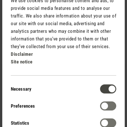
We use cookies to personalise content and ads, to
provide social media features and to analyse our
Review with rating of 5 out of 5 stars
genial
traffic. We also share information about your use of
our site with our social media, advertising and
bin begeistert, wirklich geniale Konstruktion, super
analytics partners who may combine it with other
schön!
information that you’ve provided to them or that
they’ve collected from your use of their services.
Disclaimer
Site notice
28 October 2021 00:00
Review with rating of 5 out of 5 stars
Consent
Fantastisches Produkt
Necessary
Selection
Lucy ist ein echt geniales Produkt. Das Preis-
Leistungs-Verhältnis ist top. Das Ambiente welches
Preferences
dadurch geschaffen wird stösst bei allen
Mitarbeitenden auf grosse Begeisterung. Hab sie im
Statistics
Büro auf dem Pult, aktuell mit dem Aroma Revive,