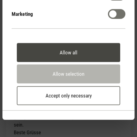
welches ich auch sehr empfehlen kann. Great Job
Stadler Form!
Marketing
4 November 2021 00:00
Allow all
Review with rating of 5 out of 5 stars
Top Aroma Diffuser
Allow selection
Lucy hat eine schlichte Form, mit ganz viel Stil.
Sie gibt dem Ambiente noch den gewissen Touch und
arbeitet so wie es sein sollte. Ihr Luftauslasser wo
Accept only necessary
nie Wasser rein sollte, müsste man verbessern, denn
es wird Wasser rein kommen. Ich hoffe da seid ihr
genug Stadler um nachsichtig mit der Garantie zu
sein.
Beste Grüsse