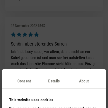
18 November 2022 15:57
Review with rating of 5 out of 5 stars
Schön, aber störendes Surren
Ich finde Lucy super, vor allem, da sie nicht an ein
Kabel gebunden ist und man sie frei aufstellen kann.
Auch das Licht/die Flamme sieht hübsch aus. Einzig
was ziemlich stört und nervt, ist das doch gut hörbare
Surren während dem Betrieb. Schade.
Consent
Details
About
This website uses cookies
4 January 2022 17:13