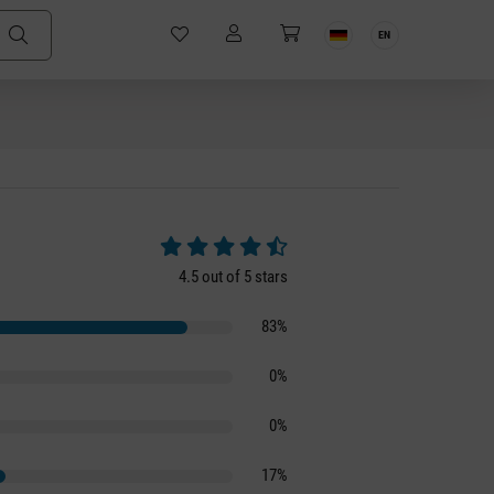
EN
Average rating of 4.5 out of 5 stars
4.5 out of 5 stars
83%
0%
0%
17%