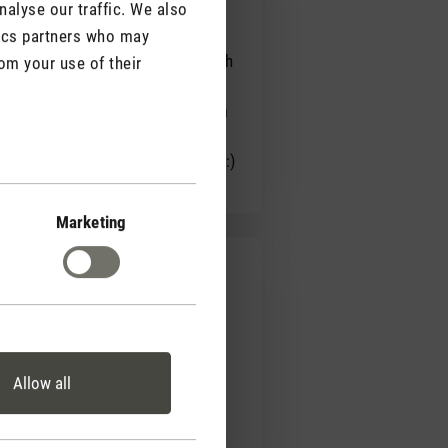
alyse our traffic. We also
tics partners who may
isse Etwas und macht den Raum noch
om your use of their
unktion, den Vorteil, dass die
hrere Tage anhält, trotz täglichem
n noch gemütlicher haben wollen :)
Marketing
 Symbiose aus Funktionalität und
Allow all
Zufriedenheit.
orfreude auf die Inbetriebnahme