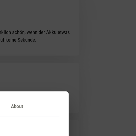
irklich schön, wenn der Akku etwas
auf keine Sekunde.
ssen aufstellen.
About