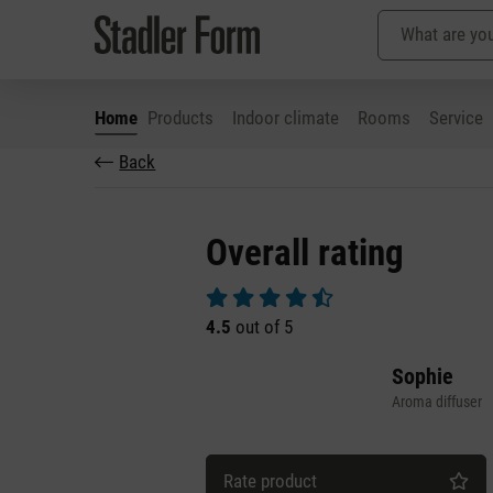
Home
Products
Indoor climate
Rooms
Service
Back
p to main content
Skip to search
Skip to main navigation
Overall rating
Average rating of 4.5 out of 5 stars
4.5
out of 5
Sophie
Aroma diffuser
Rate product