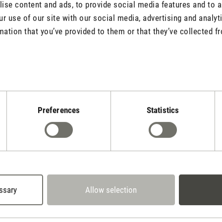
se content and ads, to provide social media features and to an
 ob drinnen oder draussen!
r use of our site with our social media, advertising and analy
tars
 draussen perfekt. Drinnen verleiht sie durch das "Feuer" das gew
mation that you’ve provided to them or that they’ve collected fr
m Balkon sieht Sie nicht nur Top aus sondern hat, durch die Aroma F
e Laufzeit des Akkus ist auch sehr bemerkenswert, da dieser über me
rfekt für warme Sommerabende draussen und alle, welche es drinne
Preferences
Statistics
ghlight mehr von Stadler Form!
tars
istung an durchdachter Idee und Produktgestaltung, eine wunderbare
ssary
Allow selection
u reinigen - alles funktioniert einwandfrei und zu meiner absoluten 
ge Verpackung fand ich tiptop gestaltet und machte entsprechende V