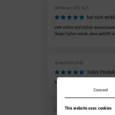
28 February 2025 15:25
hat sich wirk
Review with rating of 5 out of 5 s
sehr schön und stylish anzuschaue
länger halten würde, denn gefühlt i
26 April 2023 12:45
Tolles Produk
Review with rating of 5 out of 5 s
Wunderbar die Sophie :-) Jetzt mus
Consent
This website uses cookies
13 April 2023 07:47