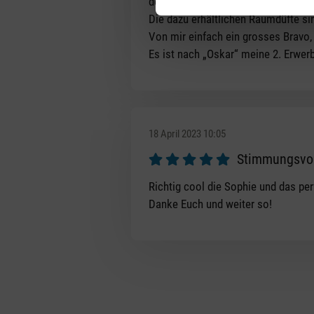
des Produktes.
Die dazu erhältlichen Raumdüfte sin
Von mir einfach ein grosses Bravo, 
Es ist nach „Oskar“ meine 2. Erwer
18 April 2023 10:05
Stimmungsvo
Review with rating of 5 out of 5 s
Richtig cool die Sophie und das pe
Danke Euch und weiter so!