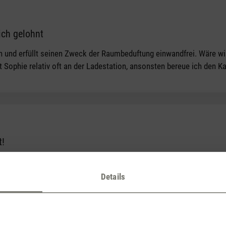
lich gelohnt
tars
n und erfüllt seinen Zweck der Raumbeduftung einwandfrei. Wäre w
st Sophie relativ oft an der Ladestation, ansonsten bereue ich den K
t!
tars
s nur noch das richtige Wetter kommen, dann kann ich sie auch drau
Details