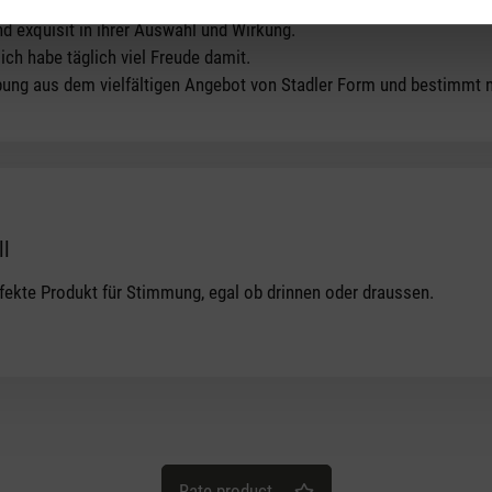
d exquisit in ihrer Auswahl und Wirkung.
ich habe täglich viel Freude damit.
bung aus dem vielfältigen Angebot von Stadler Form und bestimmt ni
ll
tars
rfekte Produkt für Stimmung, egal ob drinnen oder draussen.
Rate product