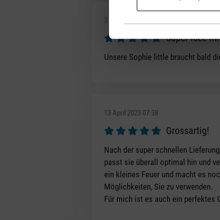
3 October 2023 14:23
Super Idee mi
Review with rating of 5 out of 5 s
Unsere Sophie little braucht bald 
13 April 2023 07:38
Grossartig!
Review with rating of 5 out of 5 s
Nach der super schnellen Lieferung 
passt sie überall optimal hin und 
ein kleines Feuer und macht es noc
Möglichkeiten, Sie zu verwenden.
Für mich ist es auch ein perfektes 