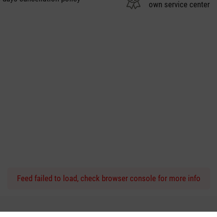
own service center
Feed failed to load, check browser console for more info