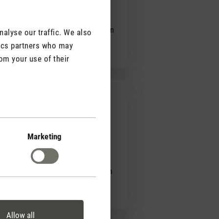
em geschildert habe und am nächsten
alyse our traffic. We also
tics partners who may
om your use of their
 wird hier noch ihre grosse
Marketing
mplar mit einem Kratzer im
eim Verpacken in einem unachtsamem
Allow all