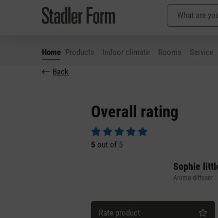
Home
Products
Indoor climate
Rooms
Service
Back
p to main content
Skip to search
Skip to main navigation
Overall rating
Average rating of 5 out of 5 stars
5
out of 5
Sophie littl
Aroma diffuser
Rate product