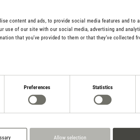
tars
ttle. Sie ist einfach wunderschön.
r aufladen. Ein nettesTelefonat mit dem Service, wo ich mein Probl
se content and ads, to provide social media features and to an
. Das hat mich positiv stark beeindruckt. Vielen Dank.
r use of our site with our social media, advertising and analy
mation that you’ve provided to them or that they’ve collected fr
unktional ein Highlight
tars
rschön und tut problemlos + stimmungsvoll was sie soll. Sicherlich
Preferences
Statistics
ufsatz ist aus Kunststoff und nicht aus Glas. Leider kam mein Exe
onk in mir stört der Kratzer natürlich. Das ist schade, ist aber b
be die kleine Sophie trotzdem. :-)
ssary
Allow selection