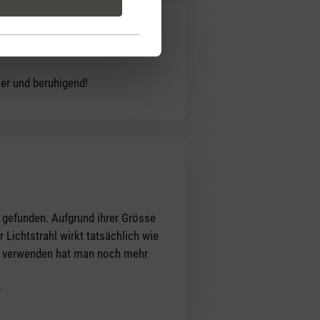
er und beruhigend!
g gefunden. Aufgrund ihrer Grösse
Lichtstrahl wirkt tatsächlich wie
 zu verwenden hat man noch mehr
)