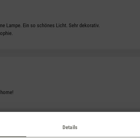
tars
öne Lampe. Ein so schönes Licht. Sehr dekorativ.
Sophie.
tars
t home!
Details
Reklamation