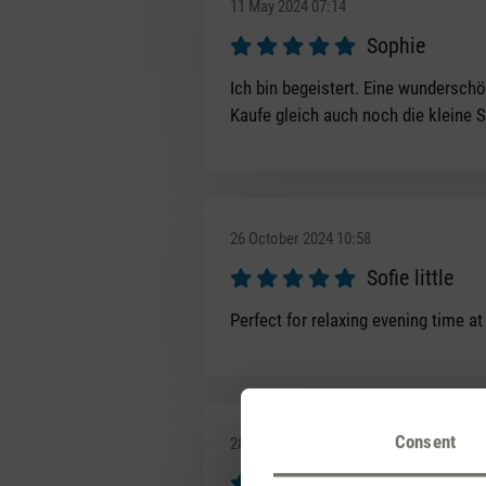
11 May 2024 07:14
Sophie
Review with rating of 5 out of 5 s
Ich bin begeistert. Eine wundersch
Kaufe gleich auch noch die kleine 
26 October 2024 10:58
Sofie little
Review with rating of 5 out of 5 s
Perfect for relaxing evening time a
Consent
28 April 2025 08:32
Problemlose 