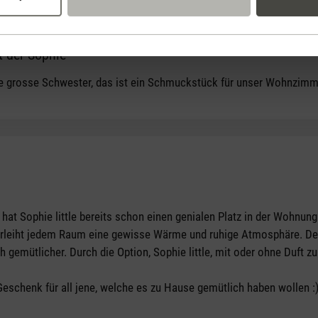
t der Sophie
tars
die grosse Schwester, das ist ein Schmuckstück für unser Wohnzimm
tars
hat Sophie little bereits schon einen genialen Platz in der Wohnun
verleiht jedem Raum eine gewisse Wärme und ruhige Atmosphäre. Der 
h gemütlicher. Durch die Option, Sophie little, mit oder ohne Duft
Geschenk für all jene, welche es zu Hause gemütlich haben wollen :