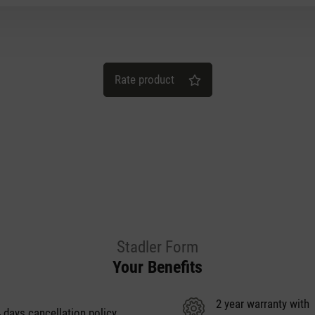
Rate product
Stadler Form
Your Benefits
2 year warranty with
 days cancellation policy