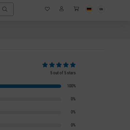
EN
Average rating of 5 out of 5 stars
5 out of 5 stars
100%
0%
0%
0%