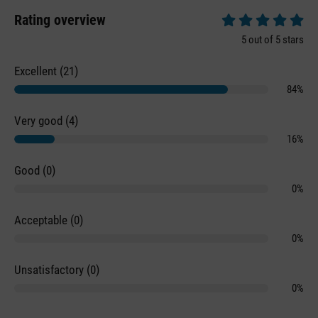
Rating overview
Average rating of 5 
5 out of 5 stars
Excellent (21)
84%
Very good (4)
16%
Good (0)
0%
Acceptable (0)
0%
Unsatisfactory (0)
0%