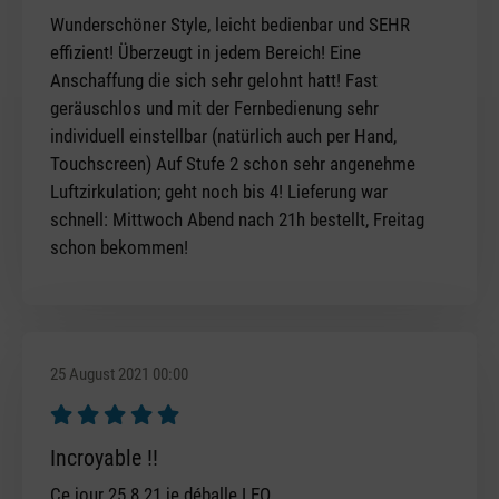
Wunderschöner Style, leicht bedienbar und SEHR
effizient! Überzeugt in jedem Bereich! Eine
Anschaffung die sich sehr gelohnt hatt! Fast
geräuschlos und mit der Fernbedienung sehr
individuell einstellbar (natürlich auch per Hand,
Touchscreen) Auf Stufe 2 schon sehr angenehme
Luftzirkulation; geht noch bis 4! Lieferung war
schnell: Mittwoch Abend nach 21h bestellt, Freitag
schon bekommen!
25 August 2021 00:00
Review with rating of 5 out of 5 stars
Incroyable !!
Ce jour 25.8.21 je déballe LEO.