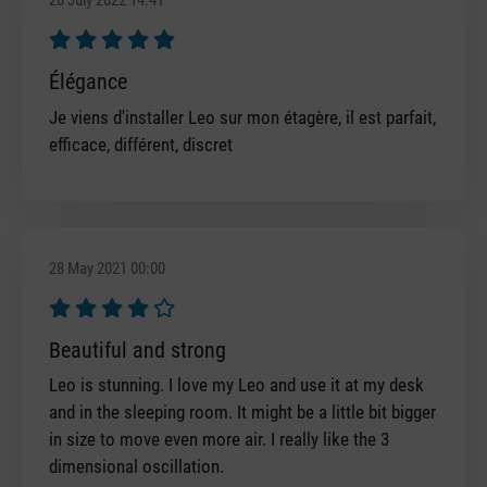
20 July 2022 14:41
Review with rating of 5 out of 5 stars
Élégance
Je viens d'installer Leo sur mon étagère, il est parfait,
efficace, différent, discret
28 May 2021 00:00
Review with rating of 4 out of 5 stars
Beautiful and strong
Leo is stunning. I love my Leo and use it at my desk
and in the sleeping room. It might be a little bit bigger
in size to move even more air. I really like the 3
dimensional oscillation.