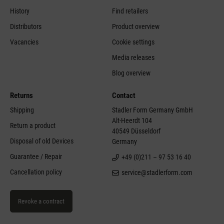
History
Find retailers
Distributors
Product overview
Vacancies
Cookie settings
Media releases
Blog overview
Returns
Contact
Shipping
Stadler Form Germany GmbH
Alt-Heerdt 104
Return a product
40549 Düsseldorf
Disposal of old Devices
Germany
Guarantee / Repair
+49 (0)211 – 97 53 16 40
Cancellation policy
service@stadlerform.com
Revoke a contract