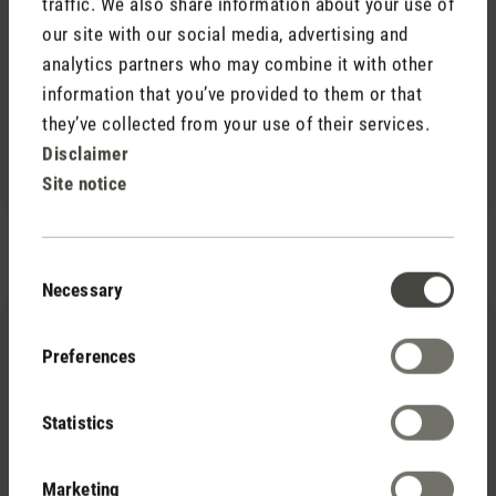
Fernbedienung keine Batterie dabei, der Kundendienst
traffic. We also share information about your use of
hat aber sofort eine neue Fernbedienung gesandt mit
our site with our social media, advertising and
einer Batterie danke dafür:
analytics partners who may combine it with other
information that you’ve provided to them or that
Ich hatte wohl gerade noch Glück, jetzt sind alle
they’ve collected from your use of their services.
Ventilatoren ausverkauft denke werde mir dann noch
Disclaimer
einen Turmventi kaufen für den Arbeitsplatz.
Site notice
Consent
Necessary
Selection
15 April 2021 00:00
Preferences
Review with rating of 5 out of 5 stars
Stille Power
Leo ist unglaublich cool! Elegantes Design wie
Statistics
immer. Von einer angenehmen Brise zu einem
starkem kühlenden Wind gehen die verschiedenen
Marketing