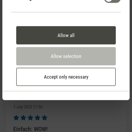
Stufen von Leo. Super für den heissen Sommer.
11 June 2021 00:00
Allow all
Review with rating of 5 out of 5 stars
Génial
Allow selection
Il est extraordinaire, moderne sans grand bruit et
rafraîchissant. Je l adopte.
Accept only necessary
7 July 2023 17:56
Review with rating of 5 out of 5 stars
Einfach: WOW!