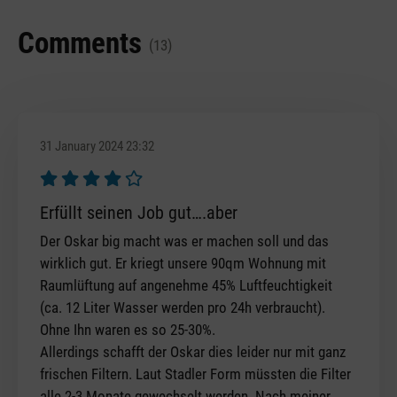
Comments
(13)
31 January 2024 23:32
Review with rating of 4 out of 5 stars
Erfüllt seinen Job gut….aber
Der Oskar big macht was er machen soll und das
wirklich gut. Er kriegt unsere 90qm Wohnung mit
Raumlüftung auf angenehme 45% Luftfeuchtigkeit
(ca. 12 Liter Wasser werden pro 24h verbraucht).
Ohne Ihn waren es so 25-30%.
Allerdings schafft der Oskar dies leider nur mit ganz
frischen Filtern. Laut Stadler Form müssten die Filter
alle 2-3 Monate gewechselt werden. Nach meiner