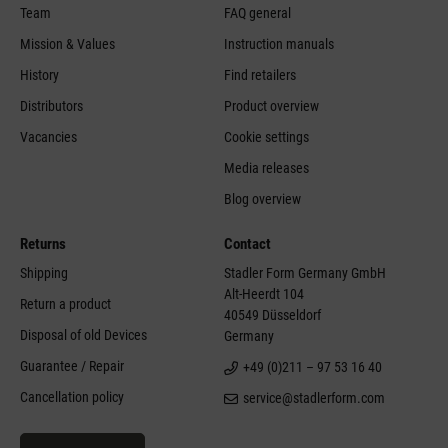
Team
FAQ general
Mission & Values
Instruction manuals
History
Find retailers
Distributors
Product overview
Vacancies
Cookie settings
Media releases
Blog overview
Returns
Contact
Shipping
Stadler Form Germany GmbH
Alt-Heerdt 104
Return a product
40549 Düsseldorf
Disposal of old Devices
Germany
Guarantee / Repair
+49 (0)211 – 97 53 16 40
Cancellation policy
service@stadlerform.com