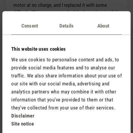
motor at no charge, and I replaced it with some
difficulty. This same motor had the lower bearing fail
about a year later. After contacting Swizz Style again,
Consent
Details
About
they sent me a new Oskar Big as a warranty
replacement, despite the fact that my original
purchase was well beyond the 1 year warranty. The
This website uses cookies
replacement and the excellent customer service is
greatly appreciated.
We use cookies to personalise content and ads, to
From my experience (I am an Electrical Engineer) I
provide social media features and to analyse our
think that Stadler needs to specify a motor with a
traffic. We also share information about your use of
more robust lower bearing!
our site with our social media, advertising and
analytics partners who may combine it with other
information that you’ve provided to them or that
they’ve collected from your use of their services.
6 December 2016 00:00
Disclaimer
Site notice
Review with rating of 5 out of 5 stars