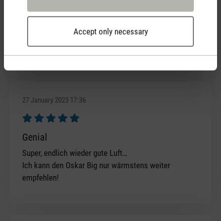
bereits an die Haustüre geliefert.
Da könnten sich einige Lieferanten ein Beispiel
Accept only necessary
nehmen.
Herzlichen Dank und freundliche Grüsse E.P.
27 January 2023 17:36
Review with rating of 5 out of 5 stars
Genial
Super, endlich wieder gute Luft…
Ich kann den Oskar Big nur wärmstens weiter
empfehlen!