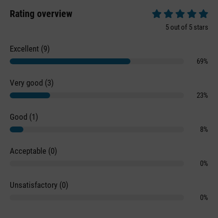
Rating overview
Average rating of 5 
5 out of 5 stars
Excellent (9)
69%
Very good (3)
23%
Good (1)
8%
Acceptable (0)
0%
Unsatisfactory (0)
0%