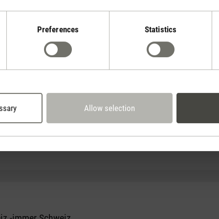
Preferences
Statistics
tars
geschaltet werden. Sehr leichte Handhabung
ssary
Allow selection
tars
eistung für einen 36m2 grossen Raum leider nicht zufrieden - mangen
dass die Wasserstands-Anzeige nicht beleuchtet ist.
iz -immer Schweiz