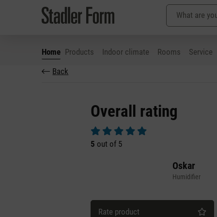
Home
Products
Indoor climate
Rooms
Service
Back
p to main content
Skip to search
Skip to main navigation
Overall rating
Average rating of 5 out of 5 stars
5
out of 5
Oskar
Humidifier
Rate product