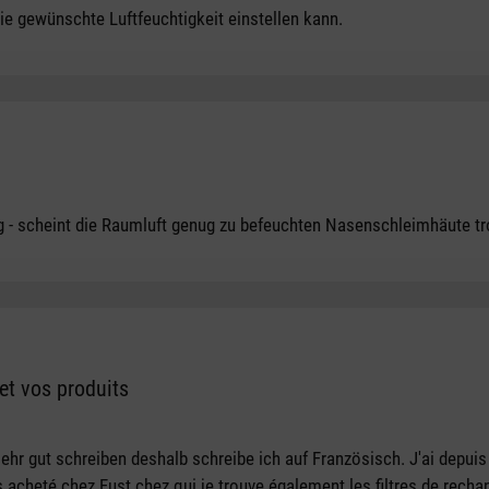
tars
ie gewünschte Luftfeuchtigkeit einstellen kann.
tars
ng - scheint die Raumluft genug zu befeuchten Nasenschleimhäute t
 et vos produits
tars
ehr gut schreiben deshalb schreibe ich auf Französisch. J'ai depui
us acheté chez Fust chez qui je trouve également les filtres de rech