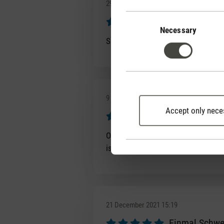
29 December 2021 16:25
Consent
Oskar
Selection
Necessary
Review with rating of 5 out of 5 s
Súper leise, LED Lämpli können ab
9 February 2022 15:52
Accept only nece
Frau
Review with rating of 5 out of 5 s
Optisch sehr ansprechend. Mit der L
ist etwas unpraktisch und schade, 
21 December 2021 15:19
Einmal Schwe