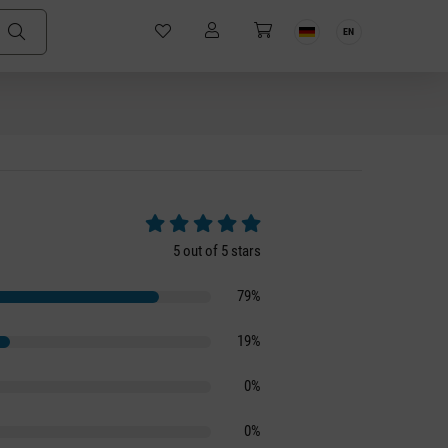
EN
Average rating of 5 out of 5 stars
5 out of 5 stars
79%
19%
0%
0%