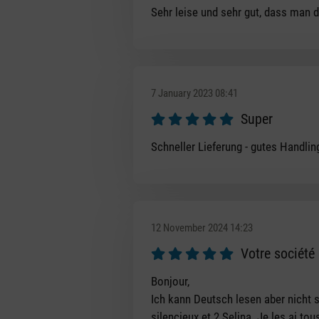
Review with rating of 5 out of 5 s
Sehr leise und sehr gut, dass man d
7 January 2023 08:41
Super
Review with rating of 5 out of 5 s
Schneller Lieferung - gutes Handli
12 November 2024 14:23
Votre société
Review with rating of 5 out of 5 s
Bonjour,
Ich kann Deutsch lesen aber nicht s
silencieux et 2 Selina. Je les ai to