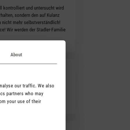
 kontrolliert und untersucht wird
halten, sondern den auf Kulanz
h nicht mehr selbstverständlich!
e! Wir werden der Stadler-Familie
About
alyse our traffic. We also
es Design. Kann ich nur
tics partners who may
om your use of their