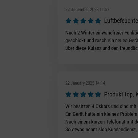
22 December 2023 11:57
Luftbefeuchte
Review with rating of 5 out of 5 s
Nach 2 Winter einwandfreier Funkti
geschickt und rasch ein neues Gerät
über diese Kulanz und den freundli
22 January 2025 14:14
Produkt top,
Review with rating of 5 out of 5 s
Wir besitzen 4 Oskars und sind mit 
Ein Gerät hatte ein kleines Proble
Nach einem kurzen Telefonat mit de
So etwas nennt sich Kundendienst. E