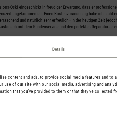
ons-Oski eingeschickt in freudiger Erwartung, dass er professionell
enszeit angekommen ist. Einen Kostenvoranschlag habe ich nicht er
erraschend und natürlich sehr erfreulich - in der heutigen Zeit jedoc
Austausch mit dem Kundenservice und den perfekten Reparaturservic
Details
se content and ads, to provide social media features and to an
tars
 Ferienwohnung gekauft. Funktioniert einwandfrei. Leise und schön
r use of our site with our social media, advertising and analy
mation that you’ve provided to them or that they’ve collected fr