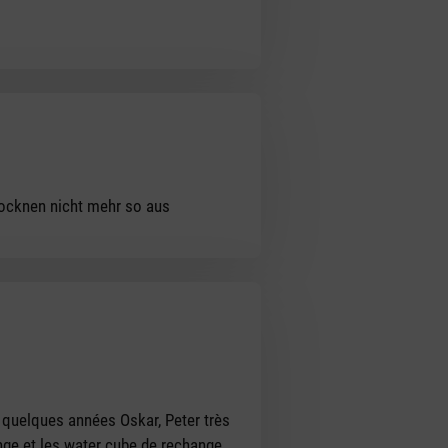
rocknen nicht mehr so aus
s quelques années Oskar, Peter très
ange et les water cube de rechange.