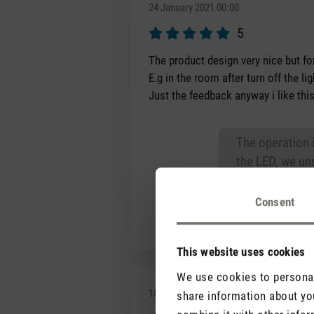
24 January 2021 00:00
5
Review with rating of 5 out of 5 s
The product design very nice but for
E.g in the room after turn off the l
Just the feedback anyway i like this
The operation 
the LED, we und
mode? In night
Consent
This website uses cookies
We use cookies to personali
18 April 2021 00:00
share information about you