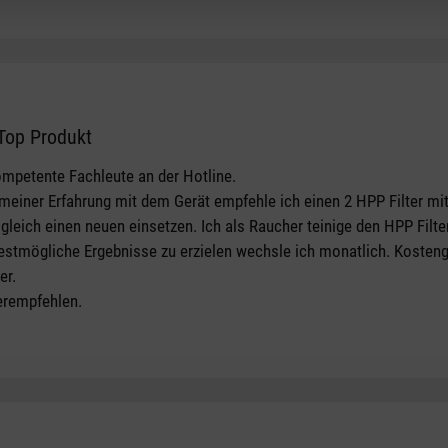
 Top Produkt
tars
ompetente Fachleute an der Hotline.
 meiner Erfahrung mit dem Gerät empfehle ich einen 2 HPP Filter mit
 gleich einen neuen einsetzen. Ich als Raucher teinige den HPP Filt
estmögliche Ergebnisse zu erzielen wechsle ich monatlich. Kostengü
er.
erempfehlen.