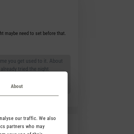
ight maybe need to set before that.
ime you get used to it. About
already tried the night
About
alyse our traffic. We also
tics partners who may