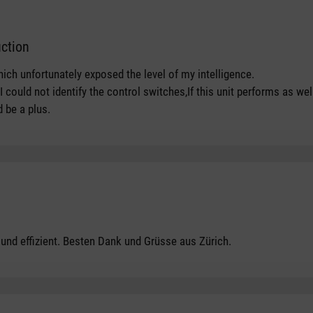
uction
tars
ch unfortunately exposed the level of my intelligence.
could not identify the control switches,If this unit performs as well 
d be a plus.
tars
e und effizient. Besten Dank und Grüsse aus Zürich.