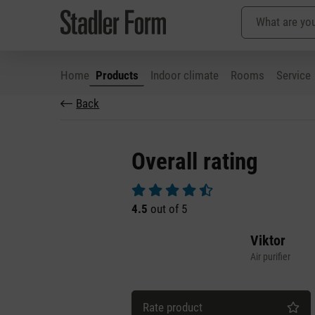
Home
Products
Indoor climate
Rooms
Service
Back
p to main content
Skip to search
Skip to main navigation
Overall rating
Average rating of 4.5 out of 5 stars
4.5
out of 5
Viktor
Air purifier
Rate product