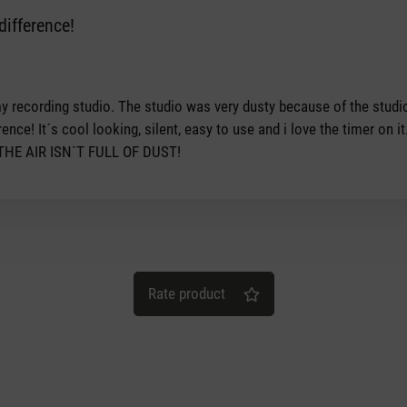
ifference!
tars
r my recording studio. The studio was very dusty because of the stu
nce! It´s cool looking, silent, easy to use and i love the timer on it
D THE AIR ISN`T FULL OF DUST!
Rate product