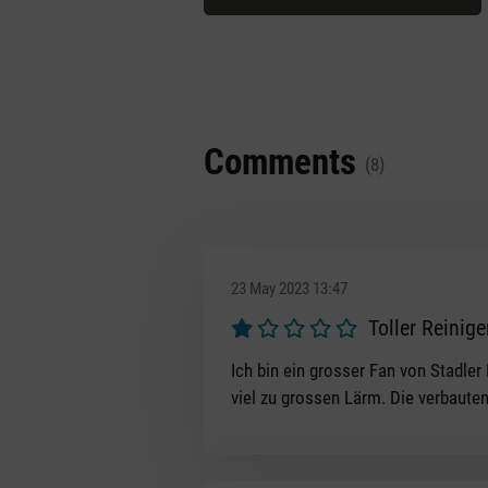
Comments
(8)
23 May 2023 13:47
Toller Reinige
Review with rating of 1 out of 5 s
Ich bin ein grosser Fan von Stadler
viel zu grossen Lärm. Die verbauten