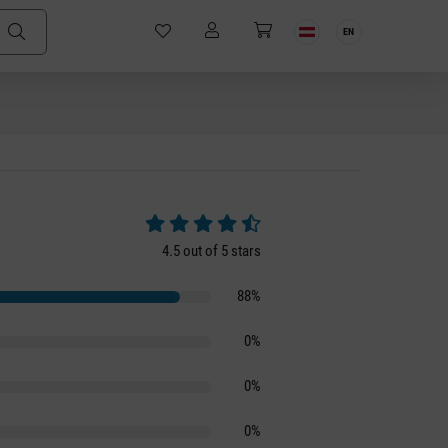
EN
Average rating of 4.5 out of 5 stars
4.5 out of 5 stars
88%
0%
0%
0%