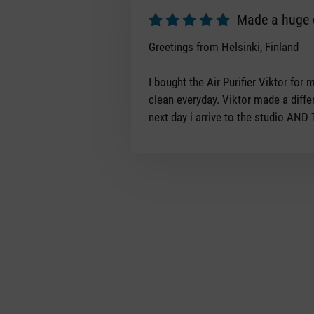
Made a huge d
Review with rating of 5 out of 5 s
Greetings from Helsinki, Finland
I bought the Air Purifier Viktor fo
clean everyday. Viktor made a differe
next day i arrive to the studio AN