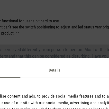
tars
 functional for user a bit hard to use
ight can’t see the switch positioning to adjust and led status very br
 product. ^ ^
is perceived differently from person to person. Most of the t
erstand that this can be considered as disturbing. Have you 
 mode, the LEDs shine a more discreetly.
Details
se content and ads, to provide social media features and to an
r use of our site with our social media, advertising and analy