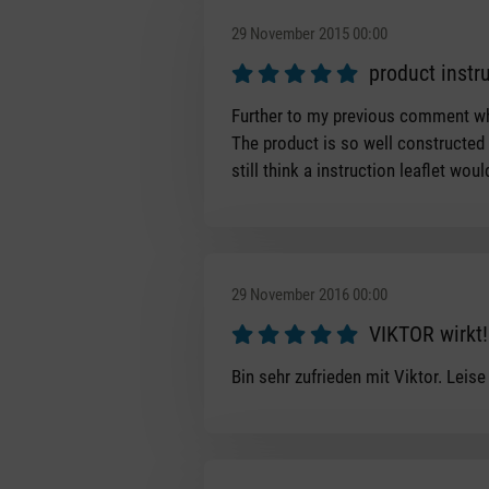
29 November 2015 00:00
product instr
Review with rating of 5 out of 5 s
Further to my previous comment whi
The product is so well constructed I 
still think a instruction leaflet woul
29 November 2016 00:00
VIKTOR wirkt!
Review with rating of 5 out of 5 s
Bin sehr zufrieden mit Viktor. Leis