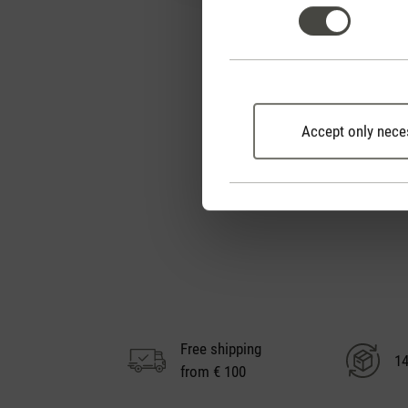
Accept only nece
Free shipping
14
from € 100