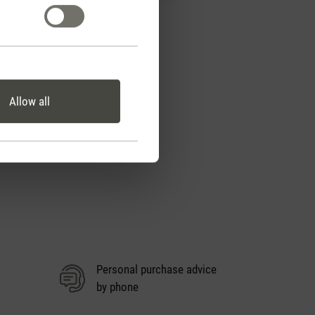
Allow all
Personal purchase advice
by phone