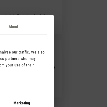
 und würde ihn jederzeit wieder
About
alyse our traffic. We also
tics partners who may
om your use of their
hr leise. Schlaf-Modus und weitere
sep. Aufbewahrungsfach) oder
 mit meinem "Nick" und kann ihn
Leistung haben
Marketing