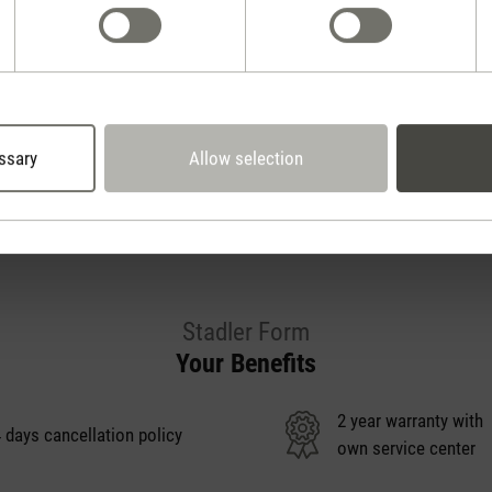
Rate product
ssary
Allow selection
Stadler Form
Your Benefits
2 year warranty with
 days cancellation policy
own service center