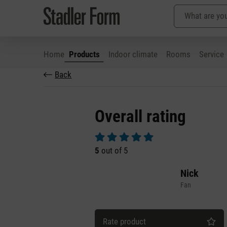
Home
Products
Indoor climate
Rooms
Service
Back
p to main content
Skip to search
Skip to main navigation
Overall rating
Average rating of 5 out of 5 stars
5
out of 5
Nick
Fan
Rate product