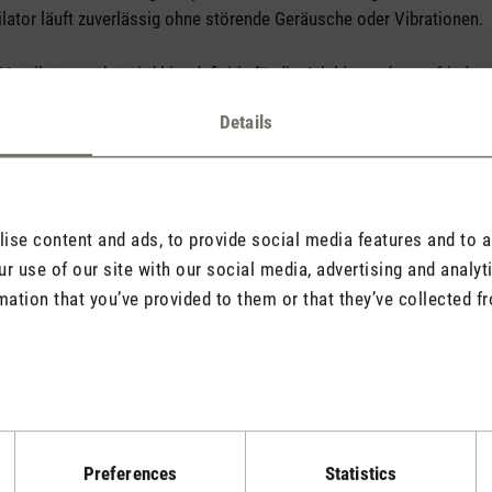
ilator läuft zuverlässig ohne störende Geräusche oder Vibrationen.
entilator sucht, wird hier definitiv fündig. Ich bin rundum zufrieden
Details
se content and ads, to provide social media features and to an
erspricht und bietet mehr als erwartet
r use of our site with our social media, advertising and analy
tars
mation that you’ve provided to them or that they’ve collected fr
nte weiss mit Bambus-Leisten). Diskret und doch ein Hingucker. Se
mwälzung/Erfrischung. Einfach in der Bedienung. Fernbedienung (mit 
ilator. Qualität Verarbeitung: n.m.E. sehr gut. Bin rundum glücklich
eichen Ansprüche an Optik, Effizienz, einfache Bedienung und Preis/
Preferences
Statistics