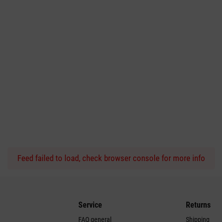
Feed failed to load, check browser console for more info
Service
Returns
FAQ general
Shipping