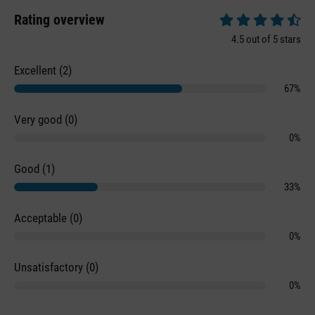
Rating overview
Average rating of 4.
4.5 out of 5 stars
Excellent (2)
67%
Very good (0)
0%
Good (1)
33%
Acceptable (0)
0%
Unsatisfactory (0)
0%