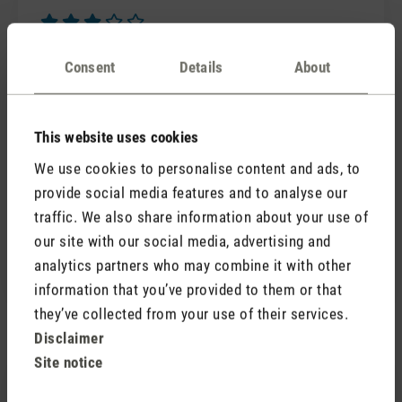
Review with rating of 3 out of 5 stars
Eine kleine Auszeit
Consent
Details
About
Ich habe mir zu Weihnachten einen Diffuser
gewünscht und bekam Nora. Mir gefällt das schlichte,
klare Design, das mich an einen Vulkan erinnert, der
This website uses cookies
darauf aufmerksam macht, dass er bald ausbrechen
We use cookies to personalise content and ads, to
könnte, vielleicht aber auch nicht, irgendwie
provide social media features and to analyse our
magisch…
traffic. We also share information about your use of
Mit den Einstellungen ist man schnell vertraut. Für
our site with our social media, advertising and
mich hat die Pseudo-Flamme etwas Meditatives,
Beruhigendes - sehr entspannend…
analytics partners who may combine it with other
information that you’ve provided to them or that
they’ve collected from your use of their services.
Disclaimer
Site notice
3 November 2025 16:34