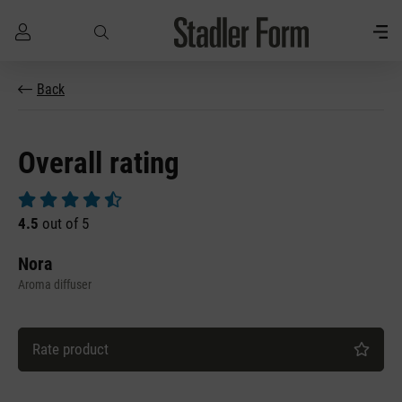
Skip to main content
Back
Overall rating
Average rating of 4.5 out of 5 stars
4.5
out of 5
Nora
Aroma diffuser
Rate product