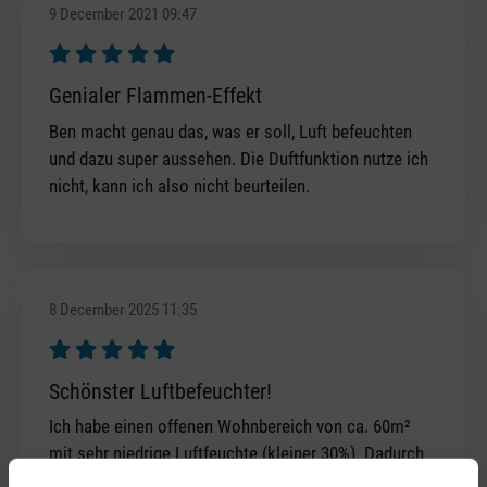
9 December 2021 09:47
Review with rating of 5 out of 5 stars
Genialer Flammen-Effekt
Ben macht genau das, was er soll, Luft befeuchten
und dazu super aussehen. Die Duftfunktion nutze ich
nicht, kann ich also nicht beurteilen.
8 December 2025 11:35
Review with rating of 5 out of 5 stars
Schönster Luftbefeuchter!
Ich habe einen offenen Wohnbereich von ca. 60m²
mit sehr niedrige Luftfeuchte (kleiner 30%). Dadurch
bekam ich immer wieder Probleme mit trockenen