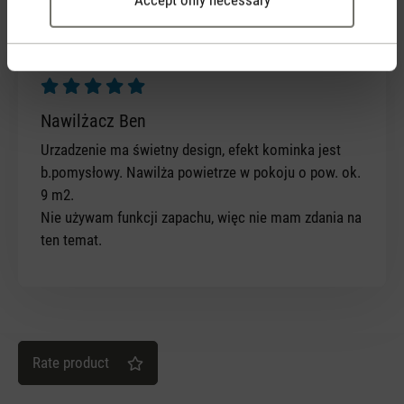
30 December 2021 21:09
Review with rating of 5 out of 5 stars
Nawilżacz Ben
Urzadzenie ma świetny design, efekt kominka jest
b.pomysłowy. Nawilża powietrze w pokoju o pow. ok.
9 m2.
Nie używam funkcji zapachu, więc nie mam zdania na
ten temat.
Rate product