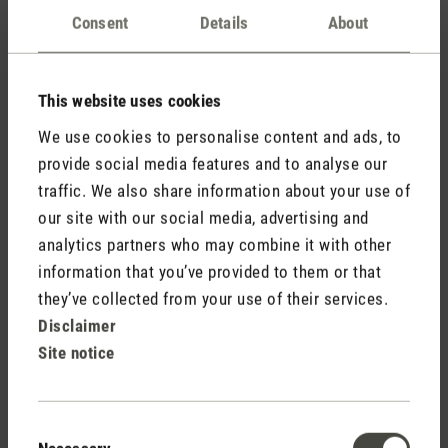
Augen,.... Ich hatte bereits vier Luftbefeuchter mit
Consent
Details
About
unterschiedlichen Techniken von verschiedenen
Herstellern. Davon hat ein Ultraschallvernebler den
besten Dienst für meine Wohnsituation erwiesen.
This website uses cookies
Also wollte ich bei dieser Technik bleiben und bin bei
We use cookies to personalise content and ads, to
Stadler-Form fündig geworden. Luftbefeuchter BEN -
provide social media features and to analyse our
schwarz hat es mir auf Grund seines Designs angetan
traffic. We also share information about your use of
und wurde bestellt. Bei der Anlieferung fiel die
our site with our social media, advertising and
hochwertige, saubere Verpackung auf. Ich habe das
Gerät nach verständlicher Anweisung in Betrieb
analytics partners who may combine it with other
genommen und war begeistert von der Anwendung
information that you’ve provided to them or that
und vor allem von der Optik! Das "Wasserfeuer" sieht
they’ve collected from your use of their services.
toll aus und hat auch gleich meine Frau begeistert!
Disclaimer
Jetzt habe ich das Designsstück einige Tage im
Site notice
Einsatz und kann folgendes bisherige Fazit ziehen: Ich
verwende den bisherige, starken Ultraschlallvernebler
(0,6L/Std) zur Erreichung der idealen Raumluftfeuchte
Consent
(bei mir zwischen 45 und 55%). Wichtig ist