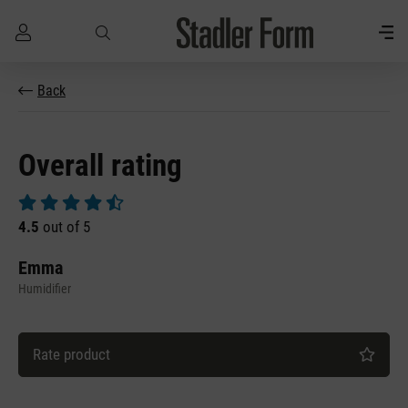
Skip to main content
Back
Overall rating
Average rating of 4.5 out of 5 stars
4.5
out of 5
Emma
Humidifier
Rate product