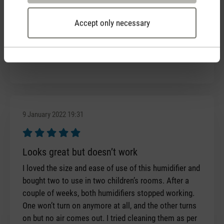
Review with rating of 5 out of 5 stars
Nicht mehr ohne Emma
Accept only necessary
Zuhause im Schlafzimmer und im Wohnmobil auf
Reisen - Emma befeuchtet die Luft optimal, ist sehr
leise und sieht super aus.
9 January 2022 19:31
Review with rating of 5 out of 5 stars
Looks great but doesn’t work
I loved the size and ease of use of this humidifier and
bought two to use in two children’s rooms. After a
couple of weeks, both humidifiers stopped working.
One won’t turn on anymore at all, and the other turns
on but no air comes out. I tried cleaning them as per