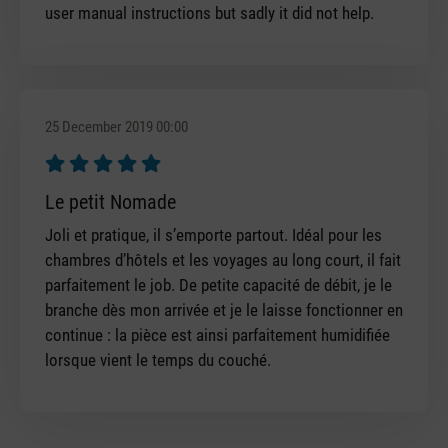
user manual instructions but sadly it did not help.
25 December 2019 00:00
Review with rating of 5 out of 5 stars
Le petit Nomade
Joli et pratique, il s’emporte partout. Idéal pour les
chambres d’hôtels et les voyages au long court, il fait
parfaitement le job. De petite capacité de débit, je le
branche dès mon arrivée et je le laisse fonctionner en
continue : la pièce est ainsi parfaitement humidifiée
lorsque vient le temps du couché.