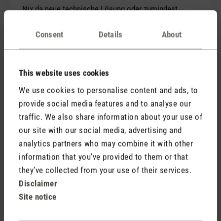
Nix da neue technische Lösung oder zumindest
etwas zusätzliche Isolation der Elektronik.
Gerät ist absolut nicht alltagstauglich und suggeriert
Consent
Details
About
mit oberflächlicher Durchdachtheit ein
unproblematischer Einsatz, der nicht der Realität
entspricht.
This website uses cookies
Ich brauche seit 20 Jahren Verdunster dieser Bauart.
We use cookies to personalise content and ads, to
Doch so schnell ist mir noch keiner kaputt gegangen.
provide social media features and to analyse our
traffic. We also share information about your use of
Wir waren in direktem Kontakt mit
our site with our social media, advertising and
dem Kunden und konnten gemeinsam
analytics partners who may combine it with other
eine passende Lösung finden. Sie
information that you’ve provided to them or that
haben Fragen zu Emma? Nehmen Sie
they’ve collected from your use of their services.
am besten direkt Kontakt mit uns
Disclaimer
auf.
Site notice