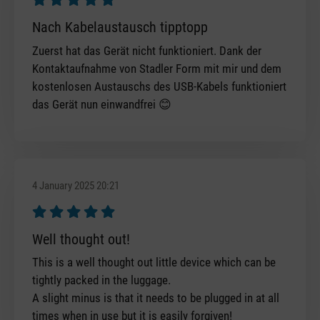
Review with rating of 5 out of 5 stars
Nach Kabelaustausch tipptopp
Zuerst hat das Gerät nicht funktioniert. Dank der
Kontaktaufnahme von Stadler Form mit mir und dem
kostenlosen Austauschs des USB-Kabels funktioniert
das Gerät nun einwandfrei 😊
4 January 2025 20:21
Review with rating of 5 out of 5 stars
Well thought out!
This is a well thought out little device which can be
tightly packed in the luggage.
A slight minus is that it needs to be plugged in at all
times when in use but it is easily forgiven!