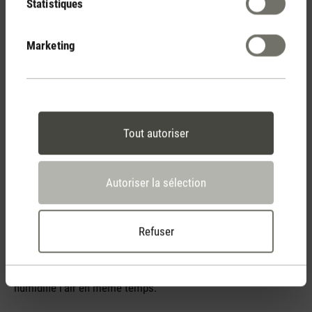
basses en hiver. Ceux qui ont lu l'article de blog «
L'aération
Statistiques
en hiver augmente-t-elle l'humidité de l'air dans la pièce ?
»
ou qui ont regardé la vidéo savent pourquoi l'air intérieur
Marketing
devient sec en hiver. Nous avons fait tester les laveurs d'air
George par un organisme de contrôle indépendant afin de
nous faire confirmer leur bonne performance de purification.
Le test a mesuré la purification de l'air de très petites
particules (taille de 0,3 à 15 μm). En l'espace de 30 minutes,
Tout autoriser
George a réussi à filtrer plus de 66 % de ces particules dans
l'air. Les pollens ont une taille de 10-90 μm. Ils peuvent donc
être éliminés de l'air sans problème avec cet laveur d'air.
Autoriser la sélection
George filtre efficacement les plus petites particules de l'air
2
3
dans des pièces allant jusqu'à 50 m
/ 123 m
et est donc le
colocataire idéal pour les personnes allergiques.
Refuser
Regarde la vidéo pour voir comment George purifie et
humidifie l'air en même temps.