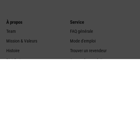
À propos
Service
Team
FAQ générale
Mission & Valeurs
Mode d'emploi
Histoire
Trouver un revendeur
Distributeurs
Aperçu des produits
Offres d'emploi
Gestion des cookies
Communiqués de presse
Aperçu du blog
Retour
Contact
Conditions de livraison
Stadler Form
Aktiengesellschaft
Droit de retour
Chamerstrasse 174
Élimination des anciens appareils
6300 Zug (Suisse)