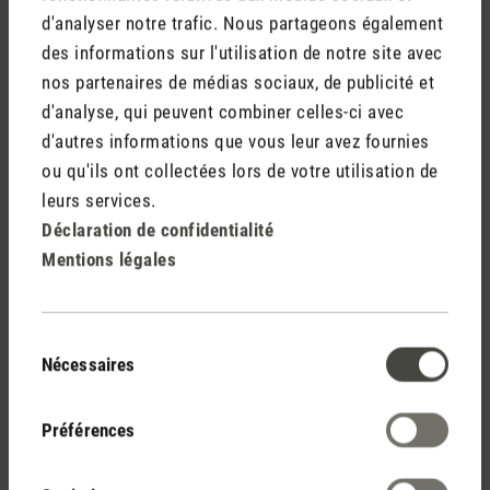
d'analyser notre trafic. Nous partageons également
des informations sur l'utilisation de notre site avec
nos partenaires de médias sociaux, de publicité et
d'analyse, qui peuvent combiner celles-ci avec
d'autres informations que vous leur avez fournies
ou qu'ils ont collectées lors de votre utilisation de
leurs services.
Déclaration de confidentialité
Mentions légales
Laveur d'air George permet aux personnes
allergiques de respirer à pleins poumons
Sélection
Nécessaires
du
Laveur d'air
George est un appareil 2 en 1 : il purifie l'air et
consentement
l'humidifie. D'une part, il nettoie l'air des particules comme le
Préférences
pollen des plantes ou la poussière, et d'autre part, il humidifie
l'air, ce qui est nécessaire lorsque les températures sont