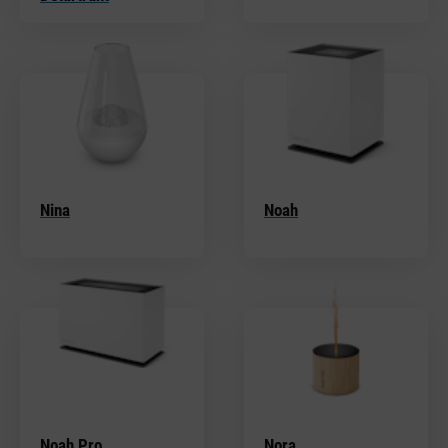
Nina
Noah
Noah Pro
Nora