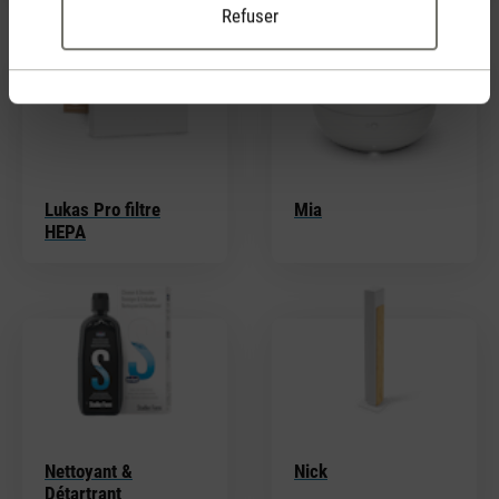
Refuser
Lukas Pro filtre
Mia
HEPA
Nettoyant &
Nick
Détartrant