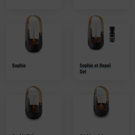
Sophie
Sophie et Repel
Set