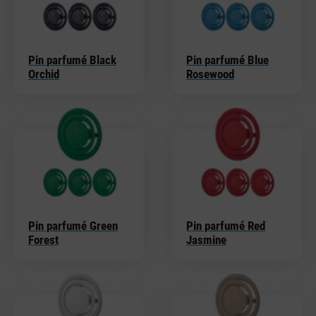
Pin parfumé Black
Pin parfumé Blue
Orchid
Rosewood
Pin parfumé Green
Pin parfumé Red
Forest
Jasmine