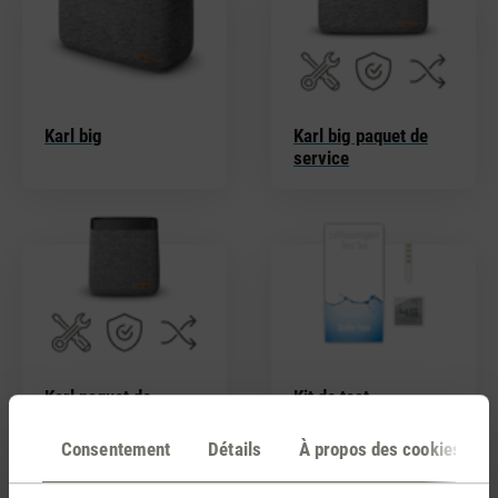
Karl big
Karl big paquet de
service
Karl paquet de
Kit de test
service
d'humidité de l'air
Consentement
Détails
À propos des cookies