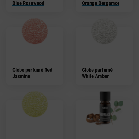
Blue Rosewood
Orange Bergamot
Globe parfumé Red
Globe parfumé
Jasmine
White Amber