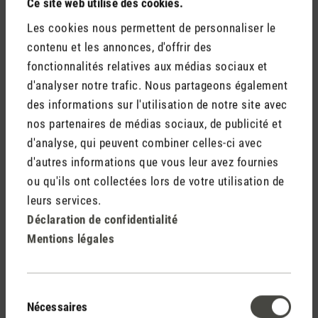
Ce site web utilise des cookies.
Les cookies nous permettent de personnaliser le
contenu et les annonces, d'offrir des
fonctionnalités relatives aux médias sociaux et
d'analyser notre trafic. Nous partageons également
Do not display my name (your e-mail address will never
des informations sur l'utilisation de notre site avec
be displayed).
nos partenaires de médias sociaux, de publicité et
d'analyse, qui peuvent combiner celles-ci avec
d'autres informations que vous leur avez fournies
ou qu'ils ont collectées lors de votre utilisation de
leurs services.
Déclaration de confidentialité
Les champs marqués d'un astérisque (*) sont obligatoires.
Mentions légales
Annuler
Envoyer
Sélection
Nécessaires
du