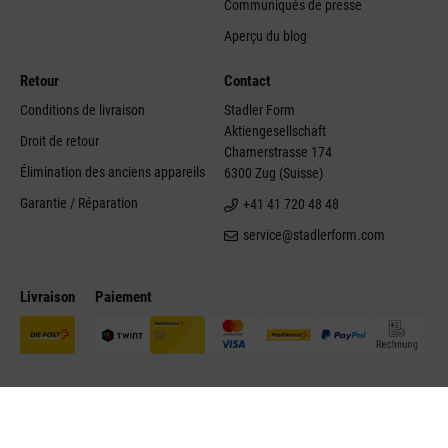
Communiqués de presse
Aperçu du blog
Retour
Contact
Conditions de livraison
Stadler Form
Aktiengesellschaft
Droit de retour
Chamerstrasse 174
Élimination des anciens appareils
6300 Zug (Suisse)
Garantie / Réparation
+41 41 720 48 48
service@stadlerform.com
Livraison
Paiement