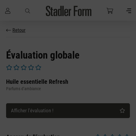
Passer au contenu principal
Retour
Évaluation globale
Note moyenne de 0 sur 5 étoiles
Huile essentielle Refresh
Parfums d’ambiance
Afficher l'évaluation !