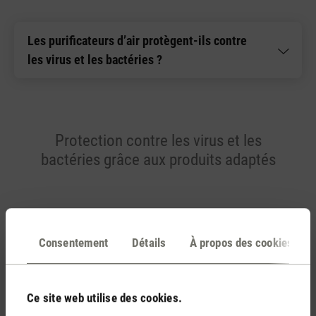
Les purificateurs d’air protègent-ils contre
les virus et les bactéries ?
Protection contre les virus et les
bactéries grâce aux produits adaptés
WiFi
Consentement
Détails
À propos des cookies
Ce site web utilise des cookies.