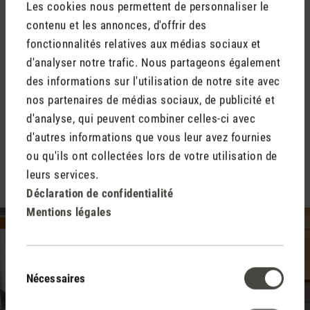
Les cookies nous permettent de personnaliser le
(8)
Note moyenne de 4.63 sur 5 étoiles
No
contenu et les annonces, d'offrir des
Roger
R
CHF 199.00
fonctionnalités relatives aux médias sociaux et
d'analyser notre trafic. Nous partageons également
des informations sur l'utilisation de notre site avec
nos partenaires de médias sociaux, de publicité et
d'analyse, qui peuvent combiner celles-ci avec
d'autres informations que vous leur avez fournies
ou qu'ils ont collectées lors de votre utilisation de
leurs services.
Déclaration de confidentialité
Mentions légales
Sélection
Nécessaires
du
consentement