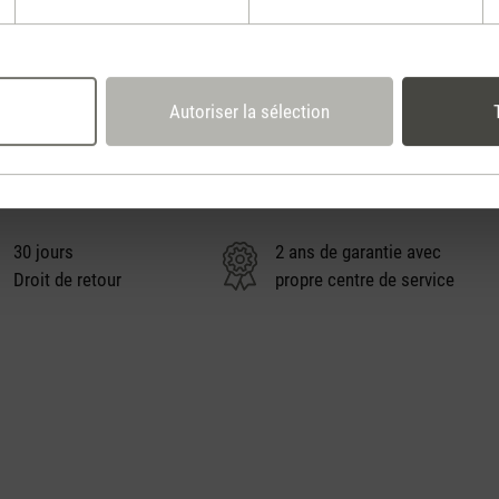
Continuer
Autoriser la sélection
Stadler Form
Tes avantages
30 jours
2 ans de garantie avec
Droit de retour
propre centre de service