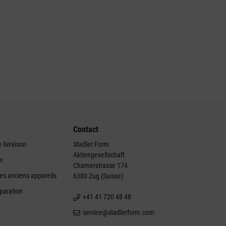
Contact
 livraison
Stadler Form
Aktiengesellschaft
ur
Chamerstrasse 174
des anciens appareils
6300 Zug (Suisse)
éparation
+41 41 720 48 48
service@stadlerform.com