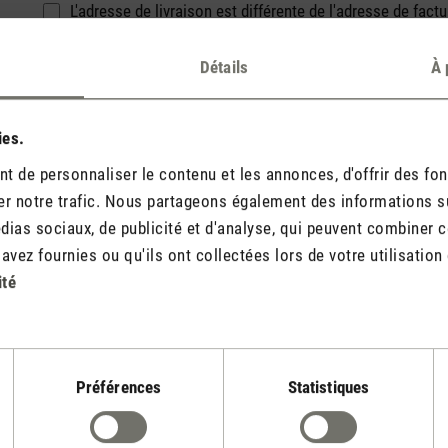
L'adresse de livraison est différente de l'adresse de factu
Politique de confidentialité
Détails
À 
En sélectionnant Continuer, vous confirmez que vous av
et que vous avez accepté nos
.
*
conditions générales
ies.
Oui, je m’inscris aux newsletters de Stadler Form et recev
 de personnaliser le contenu et les annonces, d'offrir des fon
catégories de produits de Stadler Form, des offres exclu
r notre trafic. Nous partageons également des informations sur 
annuler mon enregistrement à tout moment en cliquant su
ias sociaux, de publicité et d'analyse, qui peuvent combiner ce
newsletter.
vez fournies ou qu'ils ont collectées lors de votre utilisation 
Les champs marqués d'un astérisque (*) sont obligatoires.
ité
Préférences
Statistiques