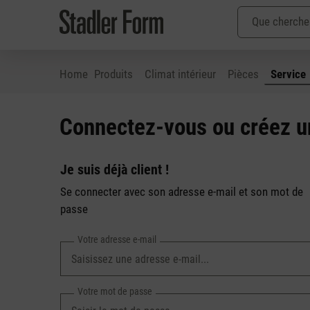
Home
Produits
Climat intérieur
Pièces
Service
ser au contenu principal
Passer à la recherche
Passer à la navigation principale
Connectez-vous ou créez 
Je suis déjà client !
Se connecter avec son adresse e-mail et son mot de
passe
Votre adresse e-mail
Votre mot de passe