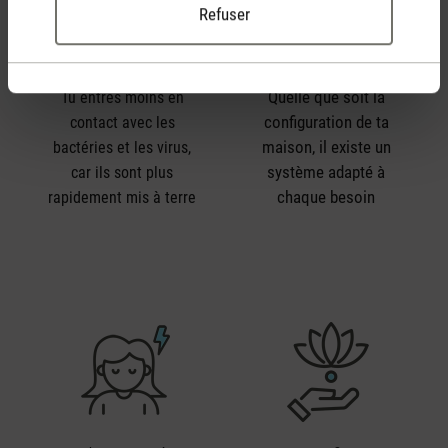
Refuser
Quelle que soit la
Tu entres moins en
configuration de ta
contact avec les
maison, il existe un
bactéries et les virus,
système adapté à
car ils sont plus
chaque besoin
rapidement mis à terre