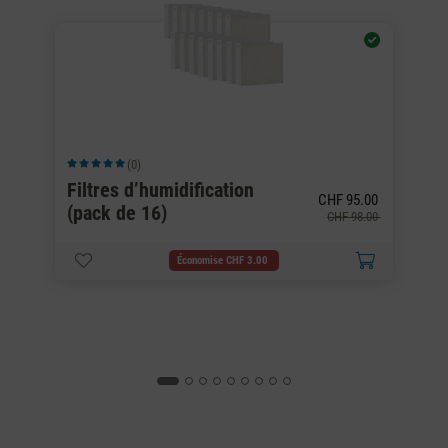
(0)
Note moyenne de 5 sur 5 étoiles
No
Filtres d’humidification
00
CHF 95.00
(pack de 16)
H
.60
CHF 98.00
Économise CHF 3.00