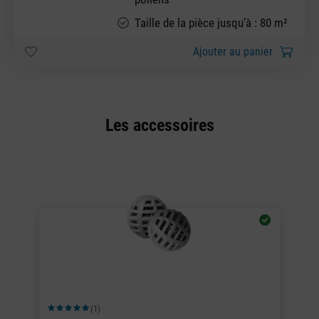
Taille de la pièce jusqu’à : 80 m²
Ajouter au panier
Les accessoires
(1)
Note moyenne de 5 sur 5 étoiles
No