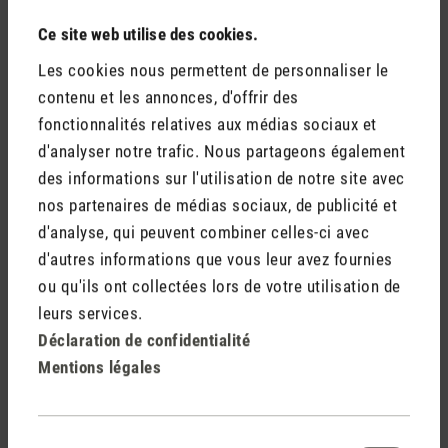
Ce site web utilise des cookies.
Les cookies nous permettent de personnaliser le
contenu et les annonces, d'offrir des
fonctionnalités relatives aux médias sociaux et
d'analyser notre trafic. Nous partageons également
Tu ressens et apprécie
des informations sur l'utilisation de notre site avec
Tu soutiens toute ta
les avantages d’une
famille - les
nos partenaires de médias sociaux, de publicité et
humidité de l’air
humidificateurs
d'analyse, qui peuvent combiner celles-ci avec
constante et
peuvent être utilisés
d'autres informations que vous leur avez fournies
équilibrée, en
sans problème dans la
ou qu'ils ont collectées lors de votre utilisation de
particulier pendant la
chambre d'enfant
leurs services.
saison hivernale,
Déclaration de confidentialité
particulièrement
Mentions légales
sèche.
Sélection