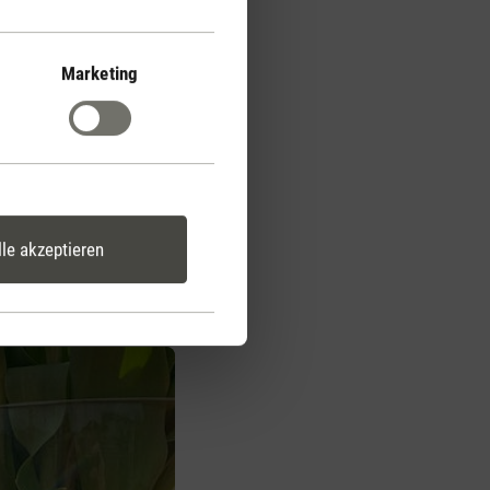
Marketing
kunde und im Besonderen
t nur gut riechen,
ferminze am Morgen
nd für Entspannung und
e Luft zu bringen,
Ultraschall-Technologie.
lle akzeptieren
ansportiert und dort