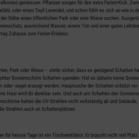
Balkonien geniessen. Pflanzen sorgen für den extra Ferien-Kick. Zum
fühl, oder einen Topf Lavendel, und schon fühlt es sich an wie in 
n der Nähe einen öffentlichen Park oder eine Wiese suchen. Ausgerü
nnenschutz, ausreichend Wasser, einem Tim und einer guten Lektür
rtag Zuhause zum Ferien-Erlebnis.
rten, Park oder Wiese – stelle sicher, dass es genügend Schatten h
chter Sonnenschirm Schatten spenden. Hat es daheim keine Sonne
oder -segel erzeugt werden. Hauptsache der Schatten schützt vor 
ine Haut wird dir dankbar sein. Und auch am Schatten den Sonnensc
schirme halten die UV-Strahlen nicht vollständig ab und Gebäude,
ie Strahlen auch an Schattenplätzen.
 für heisse Tage ist ein Tischventilator. Er braucht nicht viel Plat