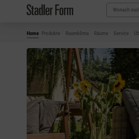
Home
Produkte
Raumklima
Räume
Service
Üb
 Hauptinhalt springen
Zur Suche springen
Zur Hauptnavigation springen