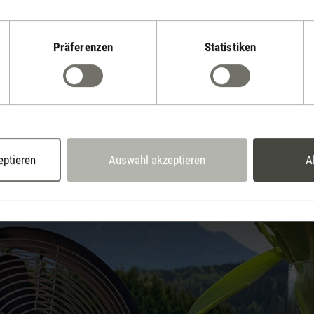
e Zeit drinnen verbringen kannst.
Präferenzen
Statistiken
unterschiedliche Wirkungen. Das ist bekannt aus der Pflanzenheil
Auch, oder gerade im Sommer kann der richtige Duft in der Luft nich
. Zum Beispiel hält Zitronengras Mücken fern, der Duft nach Pfef
 steigert die Konzentration, und ein Hauch von Jasmin sorgt am Abe
t das Einatmen eines Dufts über die Luft. Um das ätherische Öl in di
iffuser
(Bedufter). Die meisten Geräte dieser Art funktionieren mit 
eptieren
Auswahl akzeptieren
A
ftöl-Gemisch in kleinste Tröpfchen zerteilt, als Nebel in die Luft tr