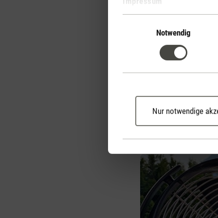
Impressum
während du entspannt di
Einwilligungsauswahl
Notwendig
Duft in der Luft
Natürliche Düfte haben 
aus der Aromatherapie. 
sondern etwas bewirken
aktiviert den Geist und
Ruhe. Am effektivsten is
eignet sich ein
Aroma D
Nur notwendige akz
Dabei wird ein Wasser-Du
optimal verteilt.