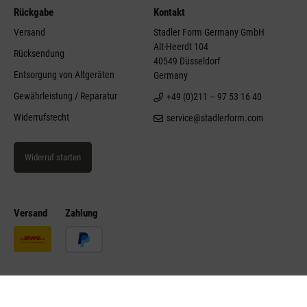
Rückgabe
Kontakt
Versand
Stadler Form Germany GmbH
Alt-Heerdt 104
Rücksendung
40549 Düsseldorf
Entsorgung von Altgeräten
Germany
Gewährleistung / Reparatur
+49 (0)211 – 97 53 16 40
Widerrufsrecht
service@stadlerform.com
Widerruf starten
Versand
Zahlung