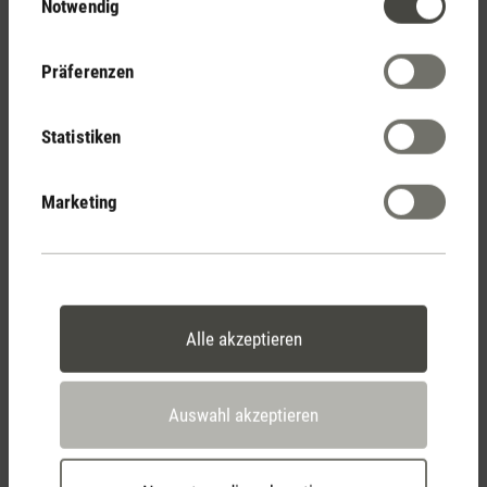
Notwendig
Wir helfen dir gerne weiter!
Präferenzen
Statistiken
Betreff*
Marketing
Anrede
Herr
Frau
Divers
Vorname
*
Alle akzeptieren
Auswahl akzeptieren
Name
*