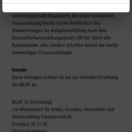
(MLBF) soll als neue Anstalt des öffentlichen Rechts
zum 28. Juni 2025 in Sachsen-Anhalt, in der
Landeshauptstadt Magdeburg, die Arbeit aufnehmen.
Voraussetzung hierfür ist die Ratifikation des
Staatsvertrages zur Aufgabenerfüllung nach dem
Barrierefreiheitsstärkungsgesetz (BFSG) durch alle
Bundesländer. Alle Ländern schaffen derzeit die hierfür
notwendigen Voraussetzungen.
Kontakt
Deine Anfragen richtest du bis zur formalen Errichtung
der MLBF an:
MLBF (in Errichtung)
c/o Ministerium für Arbeit, Soziales, Gesundheit und
Gleichstellung Sachsen-Anhalt
Postfach 39 11 55
39135 Magdeburg