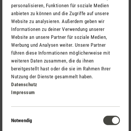
personalisieren, Funktionen für soziale Medien
anbieten zu können und die Zugriffe auf unsere
So kannst du uns erreichen: per Post, per Telefon, per
Website zu analysieren. Außerdem geben wir
E-Mail
Informationen zu deiner Verwendung unserer
Website an unsere Partner für soziale Medien,
Stadler Form Germany GmbH
Werbung und Analysen weiter. Unsere Partner
Alt-Heerdt 104
führen diese Informationen möglicherweise mit
40549 Düsseldorf
weiteren Daten zusammen, die du ihnen
Deutschland
bereitgestellt hast oder die sie im Rahmen Ihrer
Nutzung der Dienste gesammelt haben.
Tel.
+49 211 97 53 16 40
Datenschutz
E-Mail:
service@stadlerform.com
Impressum
5. Telefonische Unterstützung für
Menschen mit Behinderungen
Einwilligungsauswahl
Notwendig
Wir bieten eine Hotline an, die speziell für Menschen