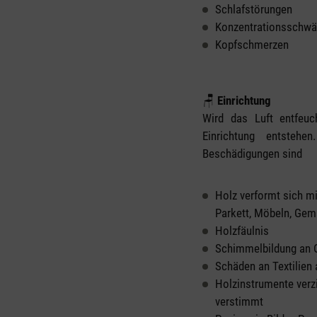
Schlafstörungen
Konzentrationsschw
Kopfschmerzen
🪑
Einrichtung
Wird das Luft entfeuc
Einrichtung entsteh
Beschädigungen sind
Holz verformt sich m
Parkett, Möbeln, Gem
Holzfäulnis
Schimmelbildung an 
Schäden an Textilien a
Holzinstrumente verz
verstimmt