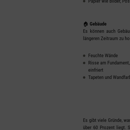
Papier wie Bilder, Pos
🏠
Gebäude
Es können auch Gebäude
längeren Zeitraum zu ho
Feuchte Wände
Risse am Fundament,
einfriert
Tapeten und Wandfarb
Es gibt viele Gründe, wa
über 60 Prozent liegt. 