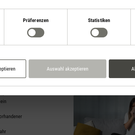
Luft entfeuchten: Warum es wichtig ist? 🍄
 Luftfeuchtigkeit lauern Gefahren und das nicht nur in Form von
Präferenzen
Statistiken
uft. Das Risiko für Mensch und Tier steigt ebenso wie das für Sc
uchtigkeit nicht gesenkt wird.
umluft zu lange ausgesetzt, kann das ernste Auswirkungen auf unse
eptieren
Auswahl akzeptieren
A
 oder Verstärkung
me
ein
vorhandener
ahr