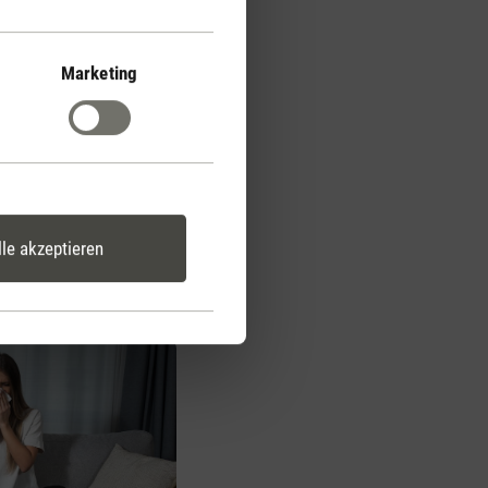
 Gesundheitsrisiken wie
Marketing
häden an Einrichtung und
re Gesundheit haben.
lle akzeptieren