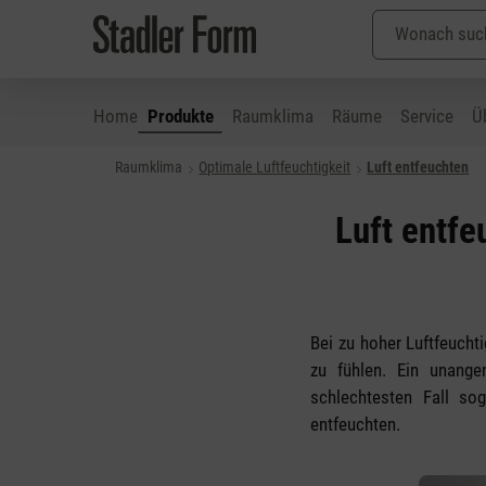
Home
Produkte
Raumklima
Räume
Service
Ü
Raumklima
Optimale Luftfeuchtigkeit
Luft entfeuchten
 Hauptinhalt springen
Zur Suche springen
Zur Hauptnavigation springen
Luft entfe
Bei zu hoher Luftfeucht
zu fühlen. Ein unange
schlechtesten Fall so
entfeuchten.