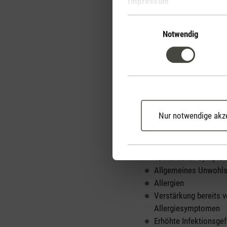
Impressum
Einwilligungsauswahl
Bei dauerhaft zu hoher
Notwendig
Schimmelsporen in der L
Gebäude, wenn die Luftfe
🍀 Gesundheit
Sind wir zu feuchter Ra
Dazu gehören
Nur notwendige akz
Atembeschwerden
Auftreten von Asthma
vorhandener Sympto
Allgemeines Unwohls
Allergien
Verstärkung bereits 
Allergiesymptomen
Erhöhte Infektionsgef