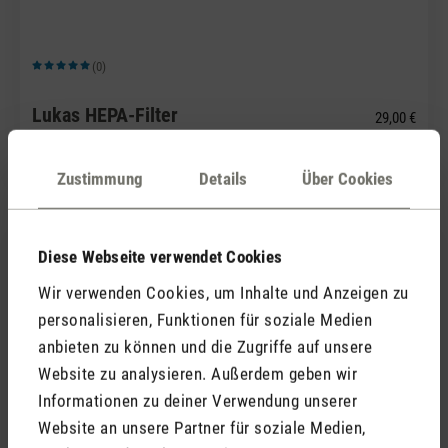
(0)
Durchschnittliche Bewertung von 5 von 5 Sternen
Lukas HEPA-Filter
29,00 €
Zustimmung
Details
Über Cookies
Diese Webseite verwendet Cookies
Wir verwenden Cookies, um Inhalte und Anzeigen zu
personalisieren, Funktionen für soziale Medien
anbieten zu können und die Zugriffe auf unsere
(1)
Website zu analysieren. Außerdem geben wir
Durchschnittliche Bewertung von 5 von 5 Sternen
Informationen zu deiner Verwendung unserer
Duft-Pin Black Orchid
7,90 €
Website an unsere Partner für soziale Medien,