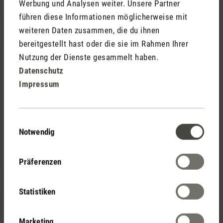
Werbung und Analysen weiter. Unsere Partner
führen diese Informationen möglicherweise mit
weiteren Daten zusammen, die du ihnen
bereitgestellt hast oder die sie im Rahmen Ihrer
Nutzung der Dienste gesammelt haben.
Datenschutz
Impressum
(0)
Durchschnittliche Bewertung von 5 von 5 Sternen
Einwilligungsauswahl
Notwendig
Duft-Pin Green Forest
7,90 €
Präferenzen
Statistiken
Marketing