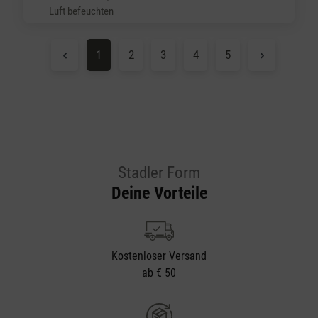
Luft befeuchten
Seite
Seite
Seite
Seite
Seite
1
2
3
4
5
Stadler Form
Deine Vorteile
Kostenloser Versand
ab € 50