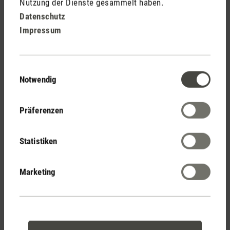
Nutzung der Dienste gesammelt haben.
Datenschutz
10 Tipps gegen Pollenallergie
Impressum
Mehr lesen
Usha Müller, 21. April 2026
Einwilligungsauswahl
Notwendig
Gesunde Luft für Allergiker
Präferenzen
Statistiken
Marketing
Trendletter Ventilatoren 2026
Mehr lesen