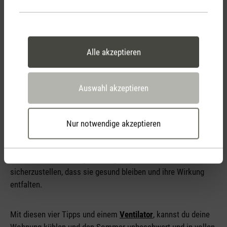
Alle akzeptieren
Auswahl akzeptieren
Pflanzen tragen nicht nur zur Dekoration bei, sondern sie
können auch das Raumklima verbessern. Einige Pflanzen
sind dafür bekannt, einen kühlenden Effekt zu haben, wie
Nur notwendige akzeptieren
beispielsweise der Bogenhanf oder die Zimmerpalme. Stelle
daher einige Zimmerpflanzen in deiner Wohnung auf. Denke
daran, die Pflanzen regelmässig zu giessen, um
sicherzustellen, dass sie gesund bleiben und ihre Wirkung
entfalten.
Mit diesen vier Tipps und einem
Ventilator
, kannst du deine