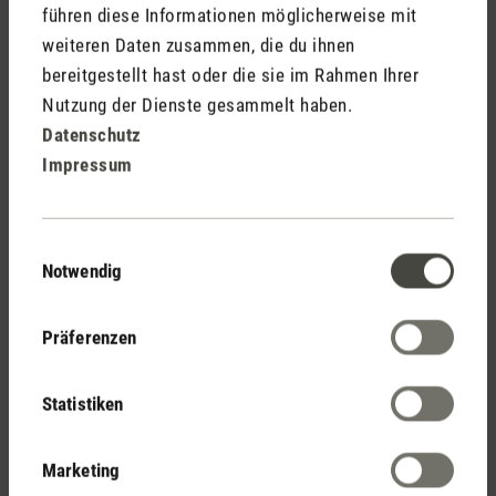
führen diese Informationen möglicherweise mit
weiteren Daten zusammen, die du ihnen
bereitgestellt hast oder die sie im Rahmen Ihrer
Nutzung der Dienste gesammelt haben.
Elektrogeräte wie Backofen, Herdplatte, Haartrockner und
Datenschutz
andere Haushaltsgeräte erzeugen zusätzliche Wärme in der
Impressum
Wohnung. Versuche ihren Einsatz während der heissen Tage
zu vermeiden oder zumindest zu reduzieren. Trenne Geräte
auch vom Strom, wenn sie nicht verwendet werden, um
Einwilligungsauswahl
unnötige Wärmeentwicklung zu vermeiden.
Notwendig
Tipp Nr. 4: Pflanzen zur Verbesserung des
Präferenzen
Raumklimas
Statistiken
Marketing