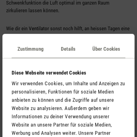
Schwenkfunktion die Luft optimal im ganzen Raum
zirkulieren lassen können.
Wie dir ein
Ventilator
sonst noch hilft, an heissen Tagen eine
Abkühlung zu verschaffen, kannst du in unserem Blogbeitrag
«
Dank Luftzirkulation im Sommer frisch bleiben
» nachlesen.
Zustimmung
Details
Über Cookies
Tipp Nr. 3: Auf den Einsatz von
Elektrogeräten verzichten
Diese Webseite verwendet Cookies
Wir verwenden Cookies, um Inhalte und Anzeigen zu
personalisieren, Funktionen für soziale Medien
anbieten zu können und die Zugriffe auf unsere
Website zu analysieren. Außerdem geben wir
Informationen zu deiner Verwendung unserer
Website an unsere Partner für soziale Medien,
Werbung und Analysen weiter. Unsere Partner