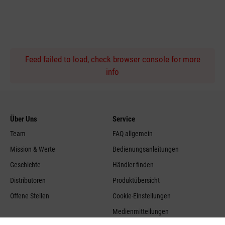
Feed failed to load, check browser console for more
info
Über Uns
Service
Team
FAQ allgemein
Mission & Werte
Bedienungsanleitungen
Geschichte
Händler finden
Distributoren
Produktübersicht
Offene Stellen
Cookie-Einstellungen
Medienmitteilungen