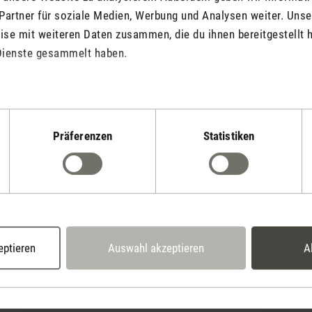
Partner für soziale Medien, Werbung und Analysen weiter. Unse
se mit weiteren Daten zusammen, die du ihnen bereitgestellt h
Dienste gesammelt haben.
Präferenzen
Statistiken
Unsere Produkte für mehr
Wohlbefinden im Esszimmer
eptieren
Auswahl akzeptieren
A
WiF