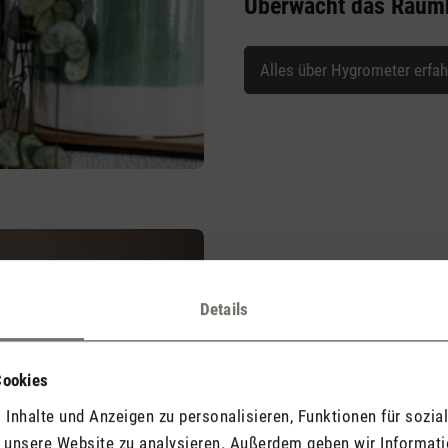
Überwacht das Raumk
Alles über Hygrometer erfa
Details
Ben
Befeuchtet leise und s
Cookies
Inhalte und Anzeigen zu personalisieren, Funktionen für sozia
Alles über Luftbefeuchter er
f unsere Website zu analysieren. Außerdem geben wir Informat