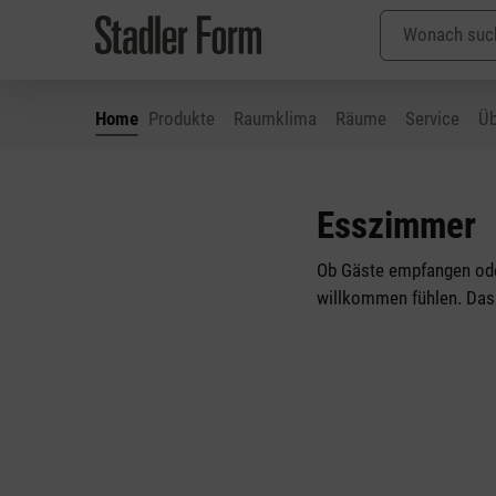
Home
Produkte
Raumklima
Räume
Service
Üb
 Hauptinhalt springen
Zur Suche springen
Zur Hauptnavigation springen
Esszimmer
Ob Gäste empfangen ode
willkommen fühlen. Das 