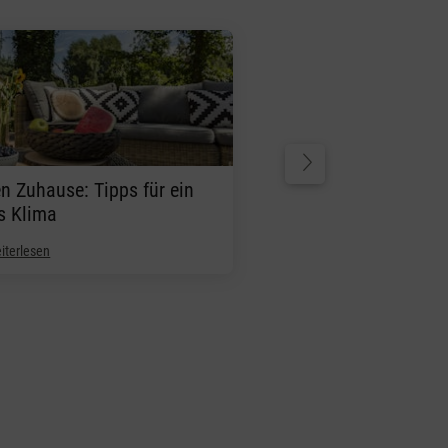
en Zuhause: Tipps für ein
Schützt ein Luftbefeu
s Klima
Coronavirus?
iterlesen
Weiterlesen