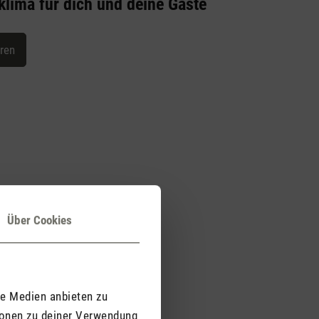
lima für dich und deine Gäste
hren
Über Cookies
tilvoll
le Medien anbieten zu
fahren
ionen zu deiner Verwendung