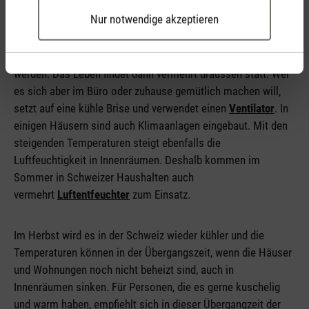
Nur notwendige akzeptieren
Die Schweizer Sommer können mit Temperaturen zwischen
18 °C und 28 °C (manchmal auch über 30 ° C) warm bis heiss
werden. Das Leben findet dann vermehrt draussen statt. Wer
es sich aber im Büro oder zuhause gemütlich machen will,
setzt auf eine kühle Brise und verwendet einen
Ventilator
. In
einigen Häusern sind auch Klimaanlagen eingebaut. Mit den
steigenden Temperaturen steigt ebenfalls die
Luftfeuchtigkeit in Innenräumen. Deshalb kommen im
Sommer in Schweizer Haushalten auch
vermehrt
Luftentfeuchter
zum Einsatz.
Im Herbst wird es in der Schweiz wieder kühler und die
Temperaturen können in der Übergangszeit, wenn die Häuser
und Wohnungen noch nicht beheizt sind, auch in
Innenräumen sinken. Für Personen, die es gerne kuschelig
und warm haben, empfiehlt sich in dieser Übergangzeit der