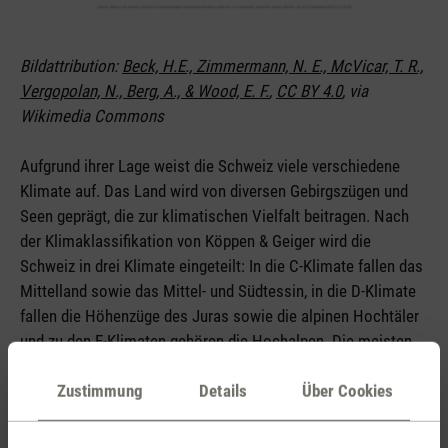
Bildattribution:
Beck, H.E., Zimmermann, N. E., McVicar, T. R.,
Vergopolan, N., Berg, A., & Wood, E. F.
,
CC BY 4.0
, via
Wikimedia Commons
Aufgrund ihrer Lage weist die Schweiz viele verschiedene
Klimate auf. Das Land wird von diversen Gebirgszügen und
Seen geprägt, die zur klimatischen Vielfalt beitragen. Nach
der Klimaklassifikation von Köppen & Geiger wird die
Schweiz in drei Klimate eingeteilt: In die C-Klimate fallen das
Mittelland sowie das Mittel- und Südtessin, in die D-Klimate
fallen die Höhenzüge des Juras sowie die alpinen Hochtäler
und zu den E-Klimaten gehören die Hochalpen. Die meisten
Gebiete fallen in die Klimatypen des warmgemässigten
immerfeuchten Klimas mit warmen Sommern (Cfb) und des
Zustimmung
Details
Über Cookies
warmsommerlichen, feuchten Kontinentalklimas (Dfb).