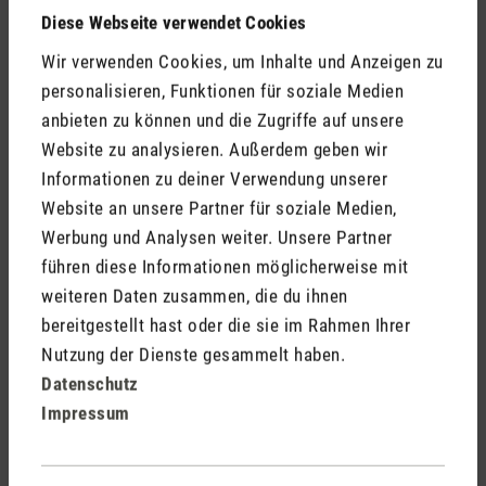
Diese Webseite verwendet Cookies
Das Schweizer Flachland hat ausgeprägte vier Jahreszeiten
und Niederschläge fallen über das ganze Jahr verteilt.
Wir verwenden Cookies, um Inhalte und Anzeigen zu
Zwischen dem Norden und Süden des Landes können
personalisieren, Funktionen für soziale Medien
beträchtliche Temperaturunterschiede bestehen. Weil die
anbieten zu können und die Zugriffe auf unsere
Alpenkette kalte Luftmassen aus dem Norden weitgehend
Website zu analysieren. Außerdem geben wir
zurückhält, herrscht im Süden (Tessin) milderes Klima als im
Informationen zu deiner Verwendung unserer
Norden der Schweiz. Das Tessin hat deshalb auch den Ruf
Website an unsere Partner für soziale Medien,
als Schweizer Sonnenstube.
Werbung und Analysen weiter. Unsere Partner
führen diese Informationen möglicherweise mit
weiteren Daten zusammen, die du ihnen
bereitgestellt hast oder die sie im Rahmen Ihrer
Nutzung der Dienste gesammelt haben.
Datenschutz
Impressum