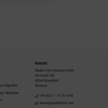
Kontakt
Stadler Form Germany GmbH
Alt-Heerdt 104
g
40549 Düsseldorf
on Altgeräten
Germany
ng / Reparatur
+49 (0)211 – 97 53 16 40
ht
service@stadlerform.com