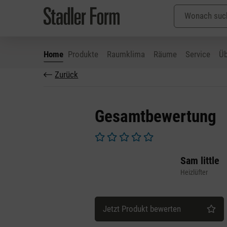
Home
Produkte
Raumklima
Räume
Service
Üb
Zurück
 Hauptinhalt springen
Zur Suche springen
Zur Hauptnavigation springen
Gesamtbewertung
Durchschnittliche Bewertung von 0 v
Sam little
Heizlüfter
Jetzt Produkt bewerten