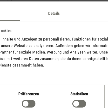
Details
k
E-Mail anfordern
Cookies
Inhalte und Anzeigen zu personalisieren, Funktionen für sozia
f unsere Website zu analysieren. Außerdem geben wir Informat
Stadler Form
Partner für soziale Medien, Werbung und Analysen weiter. Unse
Deine Vorteile
se mit weiteren Daten zusammen, die du ihnen bereitgestellt h
Dienste gesammelt haben.
2 Jahre Garantie mit
14 Tage Widerrufsrecht
eigenem Servicecent
Präferenzen
Statistiken