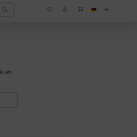
DE
nk, um