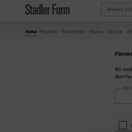
Home
Produkte
Raumklima
Räume
Service
Üb
 Hauptinhalt springen
Zur Suche springen
Zur Hauptnavigation springen
Passwo
Wir send
dein Pas
Ihre 