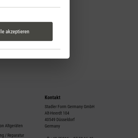
lle akzeptieren
Kontakt
Stadler Form Germany GmbH
Alt-Heerdt 104
g
40549 Düsseldorf
on Altgeräten
Germany
ng / Reparatur