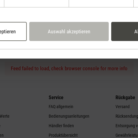
eptieren
Auswahl akzeptieren
A
Feed failed to load, check browser console for more info
Service
Rückgabe
FAQ allgemein
Versand
 Werte
Bedienungsanleitungen
Rücksendun
e
Händler finden
Entsorgung v
ren
Produktübersicht
Gewährleistu