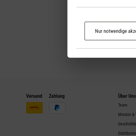
Nur notwendige akz
Versand
Zahlung
Über Uns
Team
Mission &
Geschicht
Distributo