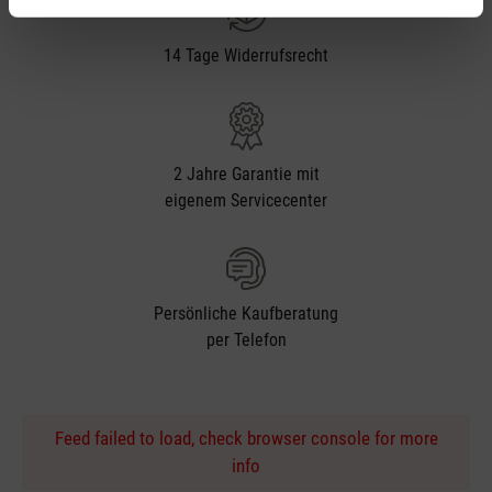
14 Tage Widerrufsrecht
2 Jahre Garantie mit
eigenem Servicecenter
Persönliche Kaufberatung
per Telefon
Feed failed to load, check browser console for more
info