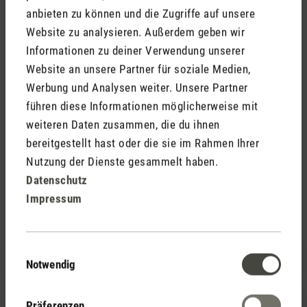
anbieten zu können und die Zugriffe auf unsere
Zur Bilddatenbank
Website zu analysieren. Außerdem geben wir
Informationen zu deiner Verwendung unserer
Website an unsere Partner für soziale Medien,
Werbung und Analysen weiter. Unsere Partner
führen diese Informationen möglicherweise mit
weiteren Daten zusammen, die du ihnen
Support
bereitgestellt hast oder die sie im Rahmen Ihrer
Nutzung der Dienste gesammelt haben.
Wie können wir dir behilflich
Datenschutz
sein?
Impressum
Einwilligungsauswahl
+49 (0)211 – 97 53 16 40
Notwendig
service@stadlerform.com
Präferenzen