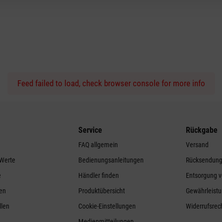
Feed failed to load, check browser console for more info
Service
Rückgabe
FAQ allgemein
Versand
 Werte
Bedienungsanleitungen
Rücksendun
e
Händler finden
Entsorgung v
ren
Produktübersicht
Gewährleistu
llen
Cookie-Einstellungen
Widerrufsrec
Medienmitteilungen