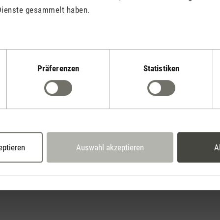
Dienste gesammelt haben.
Präferenzen
Statistiken
Stadler Form
Deine Vorteile
2 Jahre Garantie mit
14 Tage Widerrufsrecht
eigenem Servicecent
eptieren
Auswahl akzeptieren
A