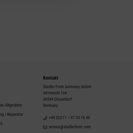
Kontakt
Stadler Form Germany GmbH
Alt-Heerdt 104
g
40549 Düsseldorf
on Altgeräten
Germany
ng / Reparatur
+49 (0)211 – 97 53 16 40
ht
service@stadlerform.com