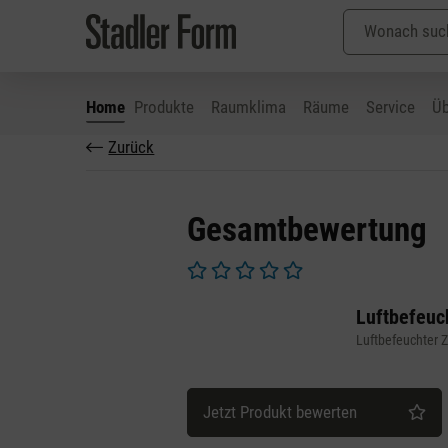
Home
Produkte
Raumklima
Räume
Service
Üb
Zurück
 Hauptinhalt springen
Zur Suche springen
Zur Hauptnavigation springen
Gesamtbewertung
Durchschnittliche Bewertung von 0 v
Luftbefeuch
Luftbefeuchter 
Jetzt Produkt bewerten