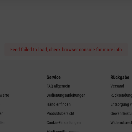
Feed failed to load, check browser console for more info
Service
Rückgabe
FAQ allgemein
Versand
 Werte
Bedienungsanleitungen
Rücksendun
e
Händler finden
Entsorgung v
ren
Produktübersicht
Gewährleistu
llen
Cookie-Einstellungen
Widerrufsrec
Medienmitteilungen