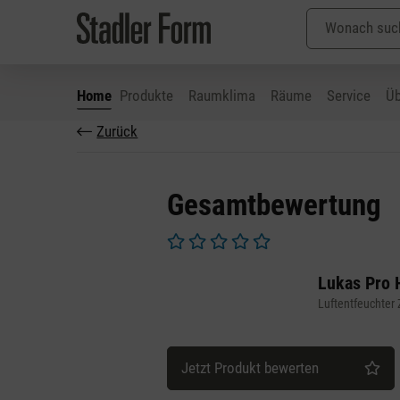
Home
Produkte
Raumklima
Räume
Service
Üb
Zurück
 Hauptinhalt springen
Zur Suche springen
Zur Hauptnavigation springen
Gesamtbewertung
Durchschnittliche Bewertung von 0 v
Lukas Pro 
Luftentfeuchter
Jetzt Produkt bewerten