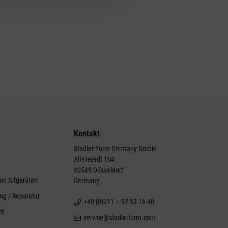
Kontakt
Stadler Form Germany GmbH
Alt-Heerdt 104
g
40549 Düsseldorf
on Altgeräten
Germany
ng / Reparatur
+49 (0)211 – 97 53 16 40
ht
service@stadlerform.com