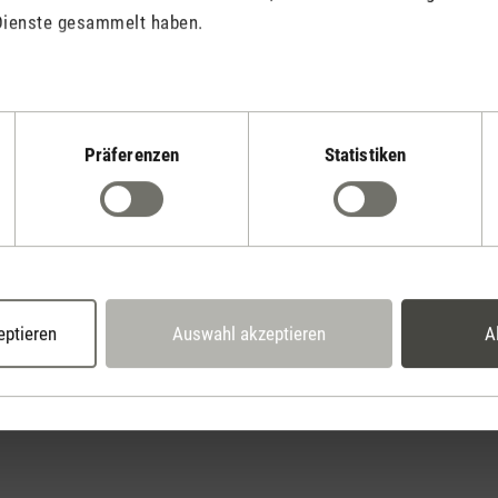
Dienste gesammelt haben.
Präferenzen
Statistiken
Stadler Form
Deine Vorteile
2 Jahre Garantie mit
14 Tage Widerrufsrecht
eigenem Servicecent
eptieren
Auswahl akzeptieren
A