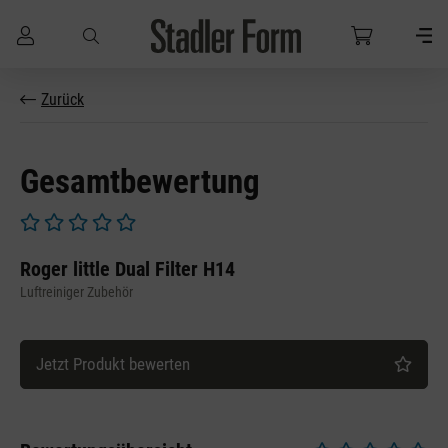
Zum Hauptinhalt springen
Zurück
Gesamtbewertung
Durchschnittliche Bewertung von 0 von 5 Sternen
Roger little Dual Filter H14
Luftreiniger Zubehör
Jetzt Produkt bewerten