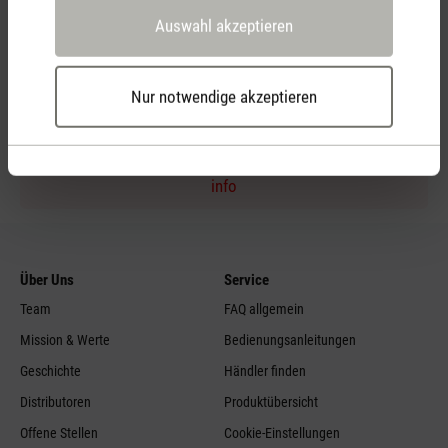
Auswahl akzeptieren
Persönliche Kaufberatung
per Telefon
Nur notwendige akzeptieren
Feed failed to load, check browser console for more
info
Über Uns
Service
Team
FAQ allgemein
Mission & Werte
Bedienungsanleitungen
Geschichte
Händler finden
Distributoren
Produktübersicht
Offene Stellen
Cookie-Einstellungen