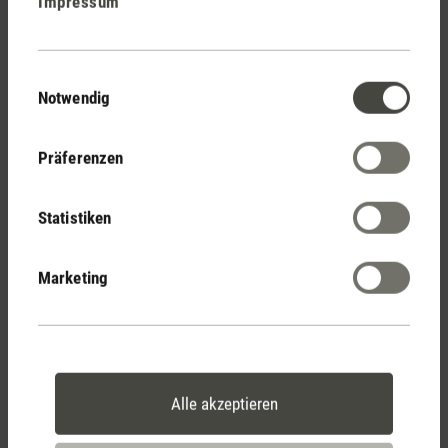
Impressum
Stadler Form
Deine Vorteile
Einwilligungsauswahl
Notwendig
Kostenloser Versand
Präferenzen
ab € 50
Statistiken
14 Tage Widerrufsrecht
Marketing
2 Jahre Garantie mit
eigenem Servicecenter
Alle akzeptieren