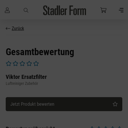
Zum Hauptinhalt springen
Zurück
Gesamtbewertung
Durchschnittliche Bewertung von 0 von 5 Sternen
Viktor Ersatzfilter
Luftreiniger Zubehör
Jetzt Produkt bewerten