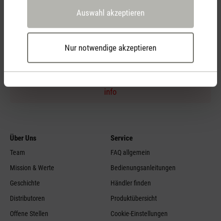
Auswahl akzeptieren
Persönliche Kaufberatung
per Telefon
Nur notwendige akzeptieren
Feed failed to load, check browser console for more
info
Über Uns
Service
Team
FAQ allgemein
Mission & Werte
Bedienungsanleitungen
Geschichte
Händler finden
Distributoren
Produktübersicht
Offene Stellen
Cookie-Einstellungen