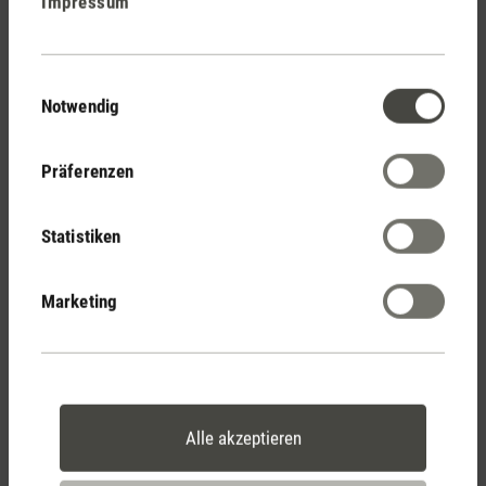
Impressum
Stadler Form
Deine Vorteile
Einwilligungsauswahl
Notwendig
Kostenloser Versand
Präferenzen
ab € 50
Statistiken
14 Tage Widerrufsrecht
Marketing
2 Jahre Garantie mit
eigenem Servicecenter
Alle akzeptieren