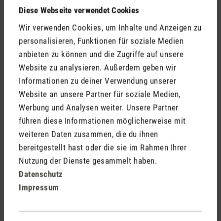
die schlimmsten Pollenallergie-Symptome haben. Hier
Diese Webseite verwendet Cookies
solltest du idealerweise zwischen 06.00 und 08.00 Uhr am
Wir verwenden Cookies, um Inhalte und Anzeigen zu
Morgen lüften.
personalisieren, Funktionen für soziale Medien
anbieten zu können und die Zugriffe auf unsere
Je nach Wohnort solltest du dein Lüftungsverhalten also
Website zu analysieren. Außerdem geben wir
entsprechend anpassen. Besonders rein ist die Luft nach
Informationen zu deiner Verwendung unserer
einem erfrischenden Regen, weil er die Luft reinigt und sie
Website an unsere Partner für soziale Medien,
von Staub und Pollen säubert. Nach einem Regenschauer zu
Werbung und Analysen weiter. Unsere Partner
lüften, ist also sehr sinnvoll.
führen diese Informationen möglicherweise mit
weiteren Daten zusammen, die du ihnen
Warum Luftreiniger für Allergiker und
bereitgestellt hast oder die sie im Rahmen Ihrer
Allergikerinnen gegen Pollen besonders
Nutzung der Dienste gesammelt haben.
geeignet sind
Datenschutz
Impressum
Besonders nützlich sind Geräte, welche mit Hilfe eines
Luftfilters die Luft reinigen. Die mit Pollen belastete Luft wird
eingesaugt und gereinigt wieder ausgegeben, bevor sie in die