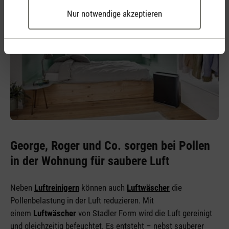
Nur notwendige akzeptieren
George, Roger und Co. sorgen bei Pollen
in der Wohnung für saubere Luft
Neben
Luftreinigern
können auch
Luftwäscher
die
Pollenbelastung in der Luft reduzieren. Mit
einem
Luftwäscher
von Stadler Form wird die Luft gereinigt
und gleichzeitig befeuchtet. Es entsteht – nebst sauberer