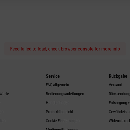
Feed failed to load, check browser console for more info
Service
Rückgabe
FAQ allgemein
Versand
 Werte
Bedienungsanleitungen
Rücksendun
e
Händler finden
Entsorgung v
ren
Produktübersicht
Gewährleistu
llen
Cookie-Einstellungen
Widerrufsrec
Medienmitteilungen