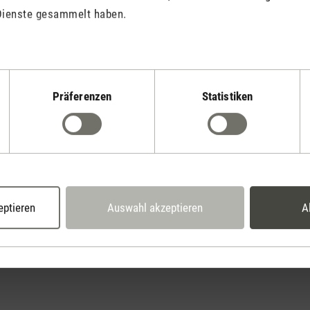
Dienste gesammelt haben.
Präferenzen
Statistiken
Stadler Form
Deine Vorteile
2 Jahre Garantie mit
14 Tage Widerrufsrecht
eigenem Servicecent
eptieren
Auswahl akzeptieren
A