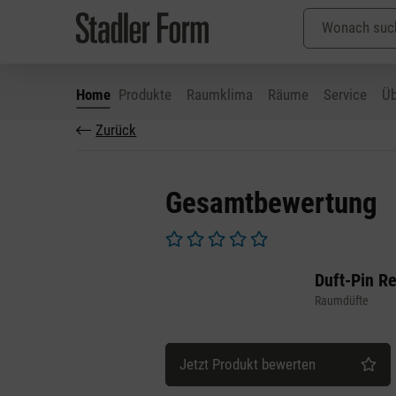
Home
Produkte
Raumklima
Räume
Service
Üb
Zurück
 Hauptinhalt springen
Zur Suche springen
Zur Hauptnavigation springen
Gesamtbewertung
Durchschnittliche Bewertung von 0 v
Duft-Pin R
Raumdüfte
Jetzt Produkt bewerten