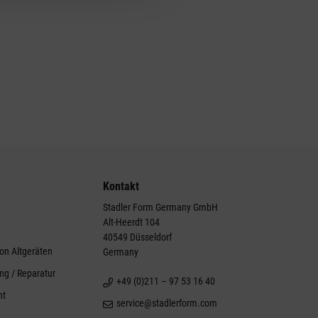
Kontakt
Stadler Form Germany GmbH
Alt-Heerdt 104
g
40549 Düsseldorf
on Altgeräten
Germany
ng / Reparatur
+49 (0)211 – 97 53 16 40
ht
service@stadlerform.com