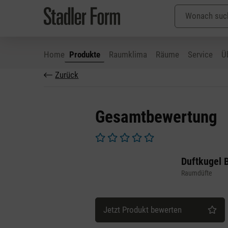
Home
Produkte
Raumklima
Räume
Service
Ü
Zurück
 Hauptinhalt springen
Zur Suche springen
Zur Hauptnavigation springen
Gesamtbewertung
Durchschnittliche Bewertung von 0 v
Duftkugel 
Raumdüfte
Jetzt Produkt bewerten