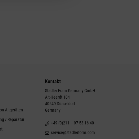
Kontakt
Stadler Form Germany GmbH
Alt-Heerdt 104
g
40549 Düsseldorf
on Altgeräten
Germany
ng / Reparatur
+49 (0)211 – 97 53 16 40
ht
service@stadlerform.com