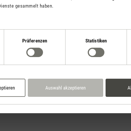
Dienste gesammelt haben.
Präferenzen
Statistiken
Stadler Form
Deine Vorteile
2 Jahre Garantie mit
14 Tage Widerrufsrecht
eigenem Servicecent
eptieren
Auswahl akzeptieren
A