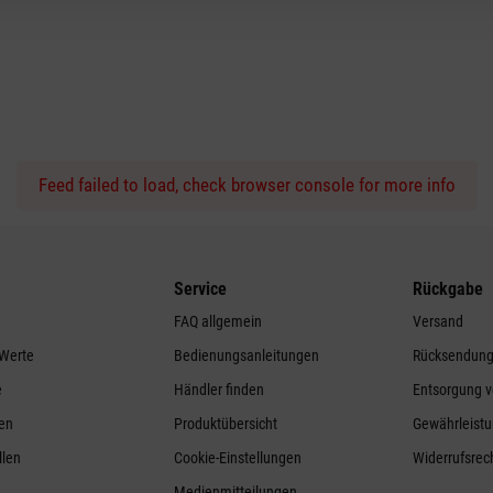
Feed failed to load, check browser console for more info
Service
Rückgabe
FAQ allgemein
Versand
 Werte
Bedienungsanleitungen
Rücksendun
e
Händler finden
Entsorgung v
ren
Produktübersicht
Gewährleistu
llen
Cookie-Einstellungen
Widerrufsrec
Medienmitteilungen