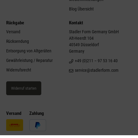
Blog Übersicht
Rückgabe
Kontakt
Versand
Stadler Form Germany GmbH
Alt-Heerdt 104
Rücksendung
40549 Düsseldorf
Entsorgung von Altgeräten
Germany
Gewährleistung / Reparatur
+49 (0)211 – 97 53 16 40
Widerrufsrecht
service@stadlerform.com
Widerruf starten
Versand
Zahlung