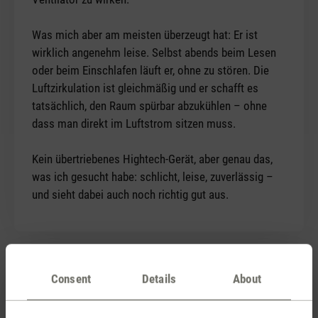
Was mich aber am meisten überzeugt hat: Er ist
wirklich angenehm leise. Selbst abends beim Lesen
oder beim Einschlafen läuft er, ohne zu stören. Die
Luftzirkulation ist gleichmäßig und er schafft es
tatsächlich, den Raum spürbar abzukühlen – ohne
dass man direkt im Luftstrom sitzen muss.
Kein übertriebenes Hightech-Gerät, aber genau das,
was ich gesucht habe: schlicht, leise, zuverlässig –
und sieht dabei auch noch richtig gut aus.
20 June 2025 08:11
Consent
Details
About