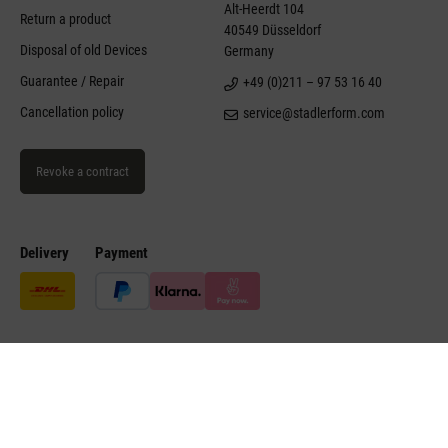
Alt-Heerdt 104
Return a product
40549 Düsseldorf
Disposal of old Devices
Germany
Guarantee / Repair
+49 (0)211 – 97 53 16 40
Cancellation policy
service@stadlerform.com
Revoke a contract
Delivery
Payment
©Stadler Form 2026
Site notice
Disclaimer
Conditions of sale
Accessibility