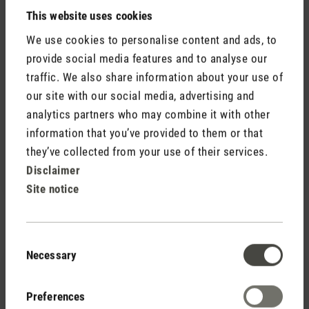
Review with rating of 5 out of 5 stars
Neuer Liebling in meinem zu Hause…
This website uses cookies
… SIMON ist die Rettung in den heissen
We use cookies to personalise content and ads, to
Sommertagen für mich und meinen Frenchie in
provide social media features and to analyse our
unserer Stadtwohnung. Schnelle und einfache
traffic. We also share information about your use of
Montage und die Bedienung mit dem Handsender
our site with our social media, advertising and
einfach nur genial. Das unauffällige und zugleich
analytics partners who may combine it with other
stylische Design trägt dazu bei, dass sich SIMON in
information that you’ve provided to them or that
jedem zu Hause integrieren lässt.
they’ve collected from your use of their services.
Ich kann SIMON weiterempfehlen – ein durchdachtes
Disclaimer
Produkt, das hält, was es verspricht.
Site notice
Consent
27 June 2026 12:38
Necessary
Selection
Review with rating of 5 out of 5 stars
Preferences
Excellent ventilateur