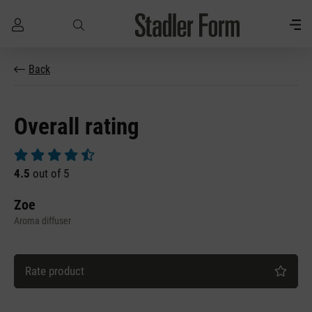
Skip to main content
Back
Overall rating
Average rating of 4.5 out of 5 stars
4.5
out of 5
Zoe
Aroma diffuser
Rate product