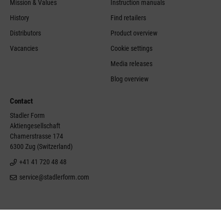
Mission & Values
Instruction manuals
History
Find retailers
Distributors
Product overview
Vacancies
Cookie settings
Media releases
Blog overview
Contact
Stadler Form
Aktiengesellschaft
Chamerstrasse 174
6300 Zug (Switzerland)
+41 41 720 48 48
service@stadlerform.com