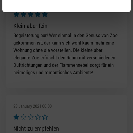
23 February 2021 00:00
Review with rating of 5 out of 5 stars
Klein aber fein
Begeisterung pur! Wer einmal in den Genuss von Zoe
gekommen ist, der kann sich wohl kaum mehr eine
Wohnung ohne sie vorstellen. Die kleine aber
elegante Zoe erfrischt den Raum mit verschiedenen
Duftrichtungen und der Flammennebel sorgt für ein
heimeliges und romantisches Ambiente!
23 January 2021 00:00
Review with rating of 1 out of 5 stars
Nicht zu empfehlen