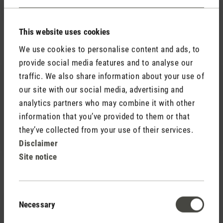
Eindunkeln. Weiter so!
This website uses cookies
We use cookies to personalise content and ads, to
6 November 2021 00:00
provide social media features and to analyse our
traffic. We also share information about your use of
our site with our social media, advertising and
Review with rating of 5 out of 5 stars
Der absolute Bringer
analytics partners who may combine it with other
Nicht nur zum Eigengebrauch top, sondern auch ein
information that you’ve provided to them or that
totaler Hingucker als Geschenk bei jeder
they’ve collected from your use of their services.
Wohnungseinweihung!
Disclaimer
Site notice
10 December 2021 04:41
Consent
Necessary
Selection