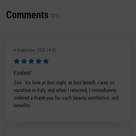
Comments
(21)
4 September 2025 14:42
Review with rating of 5 out of 5 stars
Exelent
Zoe - It's love at first sight, at first breath. I was on
vacation in Italy, and when I returned, I immediately
ordered a thank-you for such beauty, aesthetics, and
benefits.