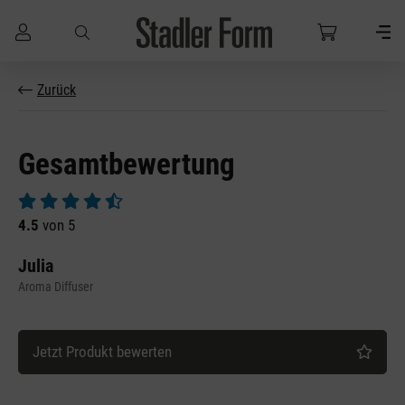
Zum Hauptinhalt springen
Zurück
Gesamtbewertung
Durchschnittliche Bewertung von 4.5 von 5 Sternen
4.5
von 5
Julia
Aroma Diffuser
Jetzt Produkt bewerten