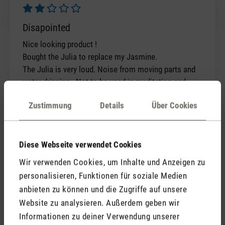
Bewertung mit 2 von 5 Sternen
Disapointed
Nice looking product !
Bought the Julia to replace my Jasmine.
The Julia is very loud. Noise from moving parts and
water dripping . Not to be used in meditation and
relaxation massages.
Zustimmung
Details
Über Cookies
Our distributor is in direct contact
with the customer to find a solution.
Diese Webseite verwendet Cookies
If you have any questions, please
Wir verwenden Cookies, um Inhalte und Anzeigen zu
contact our customer service at
personalisieren, Funktionen für soziale Medien
service@stadlerform.com
. We will be
anbieten zu können und die Zugriffe auf unsere
happy to help.
Website zu analysieren. Außerdem geben wir
Informationen zu deiner Verwendung unserer