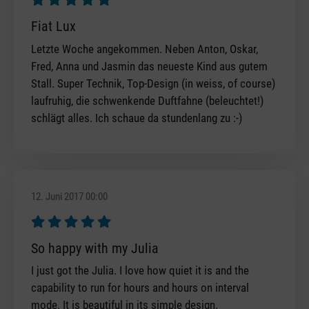
Bewertung mit 5 von 5 Sternen
Fiat Lux
Letzte Woche angekommen. Neben Anton, Oskar,
Fred, Anna und Jasmin das neueste Kind aus gutem
Stall. Super Technik, Top-Design (in weiss, of course)
laufruhig, die schwenkende Duftfahne (beleuchtet!)
schlägt alles. Ich schaue da stundenlang zu :-)
12. Juni 2017 00:00
Bewertung mit 5 von 5 Sternen
So happy with my Julia
I just got the Julia. I love how quiet it is and the
capability to run for hours and hours on interval
mode. It is beautiful in its simple design.