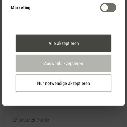
Marketing
6. November 2021 00:00
Alle akzeptieren
Bewertung mit 4 von 5 Sternen
Interesting results.
I have noticed that in between cycles the height of
Auswahl akzeptieren
the mist can vary from a very soft to that of a
humidifier. Also, I don't if the oil I'm using but now the
interior has yellowed. Any tips are greatly
Nur notwendige akzeptieren
appreciated!
27. Januar 2017 00:00