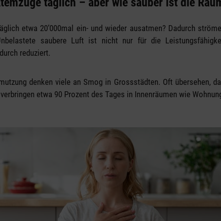
temzüge täglich – aber wie sauber ist die Raum
täglich etwa 20’000mal ein- und wieder ausatmen? Dadurch strömen
nbelastete saubere Luft ist nicht nur für die Leistungsfähigk
durch reduziert.
hmutzung denken viele an Smog in Grossstädten. Oft übersehen, d
Wir verbringen etwa 90 Prozent des Tages in Innenräumen wie Wohnun