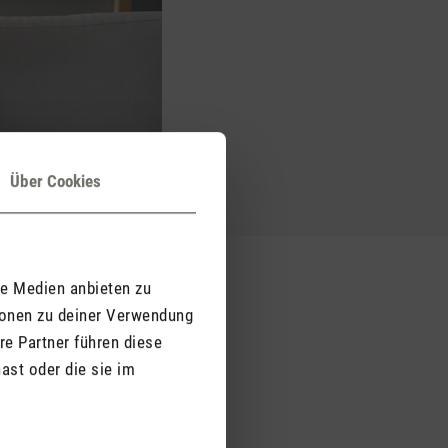
Über Cookies
le Medien anbieten zu
ionen zu deiner Verwendung
re Partner führen diese
ationsfähigkeit und das
 durch Schadstoffe, wie
ast oder die sie im
werden. Allergien können
ngsfähigkeit und unser
den. Ergänzend kann ein