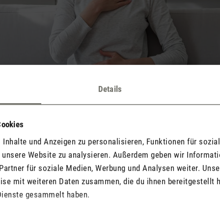
Details
Cookies
Warum ist saubere Raumluft wichtig? ☝️
Inhalte und Anzeigen zu personalisieren, Funktionen für sozia
f unsere Website zu analysieren. Außerdem geben wir Informat
Partner für soziale Medien, Werbung und Analysen weiter. Unse
on entscheidender Bedeutung für unsere Gesundheit, die Konzentr
ringen viel Zeit in geschlossenen Räumen. Unsere Atemwege können
se mit weiteren Daten zusammen, die du ihnen bereitgestellt h
b, flüchtige organische Verbindungen (VOCs) oder Pollen, gereizt 
Dienste gesammelt haben.
den. Demgegenüber fördert eine gute Luftqualität die Leistu
lso wichtig, regelmässig zu lüften und Schadstoffe zu vermei