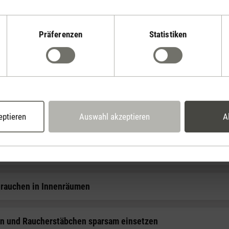
werden, welcher zusätzlich hilft, Schadstoffe, Gerüche und Gase aus de
Präferenzen
Statistiken
Tipps für eine saubere Raumluft
einiger verwenden
eptieren
Auswahl akzeptieren
A
ig Lüften
 rauchen in Innenräumen
n und Raucherstäbchen sparsam einsetzen