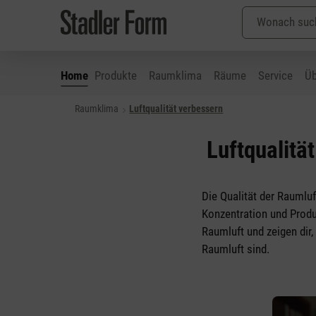
Home
Produkte
Raumklima
Räume
Service
Üb
Raumklima
Luftqualität verbessern
 Hauptinhalt springen
Zur Suche springen
Zur Hauptnavigation springen
Luftqualitä
Die Qualität der Raumluf
Konzentration und Produk
Raumluft und zeigen dir
Raumluft sind.