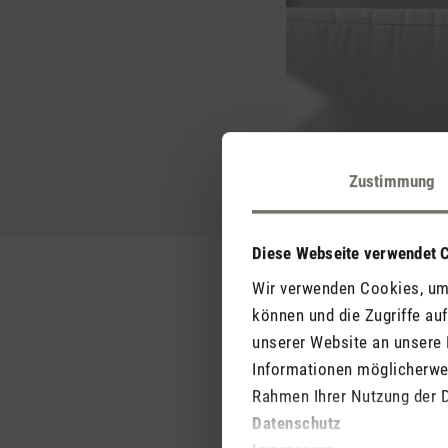
Zustimmung
Diese Webseite verwendet 
Wir verwenden Cookies, um 
können und die Zugriffe au
unserer Website an unsere 
Saubere Raumluft ist v
Wohlbefinden. Wir verb
Informationen möglicherwei
beispielsweise Feinstau
Rahmen Ihrer Nutzung der 
dadurch verstärkt wer
Datenschutz
Wohlbefinden. Es ist a