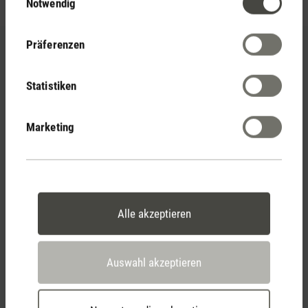
info
Notwendig
Präferenzen
Über Uns
Service
Statistiken
Team
FAQ allgemein
Mission & Werte
Bedienungsanleitungen
Marketing
Geschichte
Händler finden
Distributoren
Produktübersicht
Offene Stellen
Cookie-Einstellungen
Medienmitteilungen
Alle akzeptieren
Blog Übersicht
Rückgabe
Kontakt
Auswahl akzeptieren
Versand
Stadler Form Germany GmbH
Alt-Heerdt 104
Rücksendung
40549 Düsseldorf
Entsorgung von Altgeräten
Germany