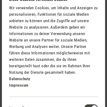
Wir verwenden Cookies, um Inhalte und Anzeigen zu
personalisieren, Funktionen für soziale Medien
14 Tage Widerrufsrecht
anbieten zu können und die Zugriffe auf unsere
Website zu analysieren. Außerdem geben wir
Informationen zu deiner Verwendung unserer
Website an unsere Partner für soziale Medien,
2 Jahre Garantie mit
Werbung und Analysen weiter. Unsere Partner
eigenem Servicecenter
führen diese Informationen möglicherweise mit
weiteren Daten zusammen, die du ihnen
bereitgestellt hast oder die sie im Rahmen Ihrer
Nutzung der Dienste gesammelt haben.
Persönliche Kaufberatung
Datenschutz
per Telefon
Impressum
Feed failed to load, check browser console for more
Einwilligungsauswahl