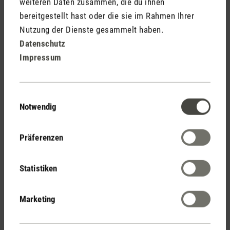
weiteren Daten zusammen, die du ihnen
bereitgestellt hast oder die sie im Rahmen Ihrer
Nutzung der Dienste gesammelt haben.
Datenschutz
Impressum
Einwilligungsauswahl
Notwendig
Luftbefeuchter
Präferenzen
Gerade in klimatisierten Büros oder in den kalten
Wintermonaten kann die Luft oft zu trocken sein.
Statistiken
Ein
reguliert die Luftfeuchtigkeit, indem
Luftbefeuchter
er die
. Das trägt zur Steigerung
Luft effizient befeuchtet
Marketing
des Wohlbefindens bei und kann Konzentration und
Leistungsfähigkeit am Arbeitsplatz verbessern.