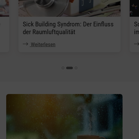
e
Sick Building Syndrom: Der Einfluss
S
der Raumluftqualität
i
Weiterlesen