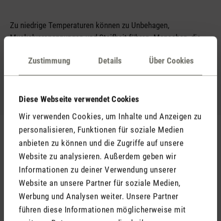
Zu niedrige Temperaturen können zu Unbehagen,
Muskelverspannungen und Steifheit führen. Menschen, die
frieren, können Schwierigkeiten haben, sich auf ihre Arbeit zu
Zustimmung
Details
Über Cookies
konzentrieren, was die Produktivität beeinträchtigen kann.
Diese Webseite verwendet Cookies
Wir verwenden Cookies, um Inhalte und Anzeigen zu
personalisieren, Funktionen für soziale Medien
Raumklima-Geräte für eine ideale
anbieten zu können und die Zugriffe auf unsere
Luftqualität am Arbeitsplatz
Website zu analysieren. Außerdem geben wir
Informationen zu deiner Verwendung unserer
Website an unsere Partner für soziale Medien,
Werbung und Analysen weiter. Unsere Partner
führen diese Informationen möglicherweise mit