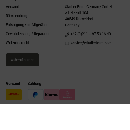
Versand
Stadler Form Germany GmbH
Alt-Heerdt 104
Rücksendung
40549 Düsseldorf
Entsorgung von Altgeräten
Germany
Gewährleistung / Reparatur
+49 (0)211 – 97 53 16 40
Widerrufsrecht
service@stadlerform.com
Widerruf starten
Versand
Zahlung
©Stadler Form 2026
Impressum
Datenschutz
AGB