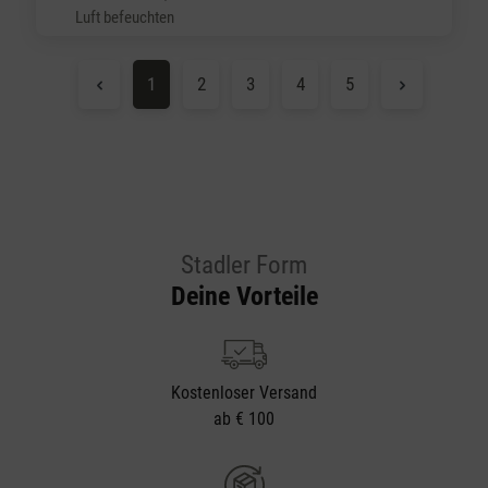
Luft befeuchten
Seite
Seite
Seite
Seite
Seite
1
2
3
4
5
Stadler Form
Deine Vorteile
Kostenloser Versand
ab € 100