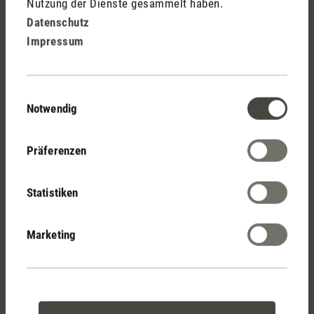
Nutzung der Dienste gesammelt haben.
Datenschutz
10 Tipps gegen Pollenallergie
Impressum
Mehr lesen
Usha Müller, 21. April 2026
Einwilligungsauswahl
Notwendig
Gesunde Luft für Allergiker
Präferenzen
Statistiken
Marketing
Trendletter Ventilatoren 2026
Mehr lesen