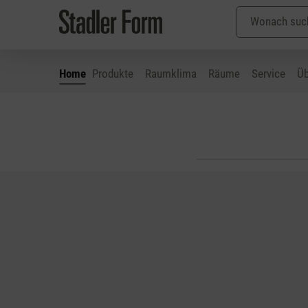
Home
Produkte
Raumklima
Räume
Service
Üb
 Hauptinhalt springen
Zur Suche springen
Zur Hauptnavigation springen