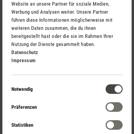
entfalten und so Mücken fernhalten können, müssen diese
Website an unsere Partner für soziale Medien,
effizient verteilt werden. Dies gelingt am besten mit einem
Werbung und Analysen weiter. Unsere Partner
Aroma Diffuser. Bereits mit wenigen Tropfen eines
führen diese Informationen möglicherweise mit
passenden Duftöls schaffst du dir so ganz bequem einen
weiteren Daten zusammen, die du ihnen
insektenfreien Raum.
bereitgestellt hast oder die sie im Rahmen Ihrer
Nutzung der Dienste gesammelt haben.
Mit einem Aroma Diffuser Insekten
Datenschutz
fernhalten
Impressum
Einwilligungsauswahl
Notwendig
Präferenzen
Statistiken