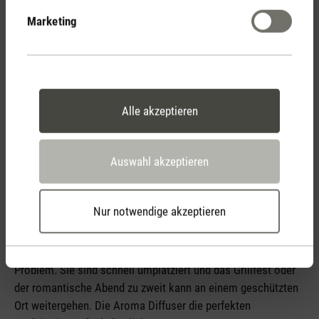
Marketing
Mücken sind in der Dämmerung am aktivsten. Dann, wenn du
dich gemütlich in deine Balkonoase oder auf die Terrasse
setzen und den Tag ausklingen lassen möchtest. Genau hier
kommen unsere
Aroma Diffuser
Sophie, Sophie little, Sophie
Alle akzeptieren
mini und Nora ins Spiel. Sie beduften und beleuchten nämlich
gleichzeitig. Mit ihrem täuschend echten Flammenspiel
Auswahl akzeptieren
sorgen sie im Nu für ein stimmungvolles Ambiente und in
Kombination mit dem passenden ätherischen Öl kannst du
effizient Mücken vom Balkon fernhalten. Die formvollendeten
Nur notwendige akzeptieren
Bedufterinnen sind akkubetrieben sowie
spritzwassergeschützt und eignen sich damit ideal für den
Einsatz im Outdoor-Bereich. Ein Gewitter ist im Anzug? Kein
Problem. Sie sind schnell umplatziert und das Grillfest oder
der romantische Abend zu zweit kann an einem geschützten
Ort weitergehen. Die Aroma Diffuser die perfekten