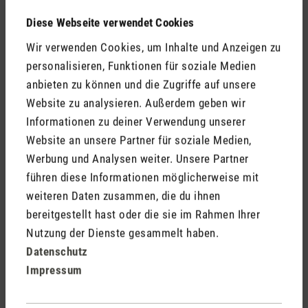
Feuchtigkeit nach draussen zu transportieren.
Temperatur kontrollieren
: Halte die Temperatur in der
Diese Webseite verwendet Cookies
Garage möglichst konstant, um Kondensation zu
Wir verwenden Cookies, um Inhalte und Anzeigen zu
verhindern. Es empfiehlt sich eine Temperatur von
personalisieren, Funktionen für soziale Medien
mindestens 15 °C.
anbieten zu können und die Zugriffe auf unsere
Hygrometer verwenden
: Platziere
Hygrometer
an
Website zu analysieren. Außerdem geben wir
verschiedenen Stellen in der Garage, um die
Informationen zu deiner Verwendung unserer
Luftfeuchtigkeit zu überwachen. Ein Hygrometer ist ein
Website an unsere Partner für soziale Medien,
einfaches und effektives Hilfsmittel, um problematische
Werbung und Analysen weiter. Unsere Partner
Feuchtigkeitswerte zu identifizieren.
Regelmässige Reinigung
: Entferne Laub, Schmutz und alte
führen diese Informationen möglicherweise mit
Gegenstände regelmässig aus der Garage, um die
weiteren Daten zusammen, die du ihnen
Feuchtigkeit zu reduzieren.
bereitgestellt hast oder die sie im Rahmen Ihrer
Feuchtigkeitsschutz bei Fahrzeugen
: Befreie dein
Nutzung der Dienste gesammelt haben.
Fahrzeug vor dem Einfahren in die Garage von Schnee und
Datenschutz
Eisklumpen, um keine unnötige Feuchtigkeit in die Garage
Impressum
zu transportieren.