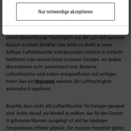
Nur notwendige akzeptieren
Ein
Luftentfeuchter
kann eine effektive Lösung sein, um die
Luftfeuchtigkeit in der Garage zu senken. Luftentfeuchter
ziehen überschüssige Feuchtigkeit aus der Luft und sammeln
Wasser in einem Behälter oder leiten es direkt in einen
Abfluss. Luftentfeuchter sind besonders nützlich in schlecht
belüfteten oder unzureichend isolierten Garagen, wo andere
Massnahmen nicht ausreichend sind. Moderne
Luftentfeuchter sind zudem energieeffizient und verfügen
meist über ein
Hygrostat
, welches die Luftfeuchtigkeit
automatisch regulieren.
Beachte, dass nicht alle Luftentfeuchter für Garagen geeignet
sind. Achte darauf, ein Modell zu wählen, das für den Einsatz
in grösseren Räumen ausgelegt ist und bei niedrigen
Temperaturen effektiv arbeitet. Die meisten Hersteller geben