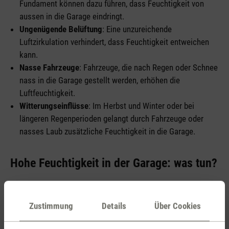
Fundament können dazu führen, dass Feuchtigkeit von
aussen in die Garage eindringt.
Ungenügende Belüftung
: Eine unzureichende
Luftzirkulation verhindert, dass Feuchtigkeit entweichen
kann.
Nasse Fahrzeuge
: Fahrzeuge, die nach Regen oder Schnee
nass in die Garage gestellt werden, erhöhen die
Luftfeuchtigkeit.
Witterungseinflüsse
: Im Herbst und Winter oder bei
längeren Regenperioden gelangt durch Fahrzeuge oder
nasses Laub zusätzliche Feuchtigkeit in die Garage.
Hohe Feuchtigkeit in der Garage: was tun?
Regelmässiges Lüften
: Öffne täglich für ungefähr zehn
Zustimmung
Details
Über Cookies
Minuten das Garagentor und / oder falls vorhanden
Fenster, um frische Luft hereinzulassen und die