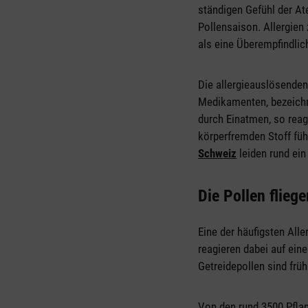
ständigen Gefühl der At
Pollensaison. Allergien 
als eine Überempfindli
Die allergieauslösenden
Medikamenten, bezeichne
durch Einatmen, so reag
körperfremden Stoff fü
Schweiz
leiden rund ein
Die Pollen flieg
Eine der häufigsten Alle
reagieren dabei auf ein
Getreidepollen sind frü
Von den rund 3500 Pflan