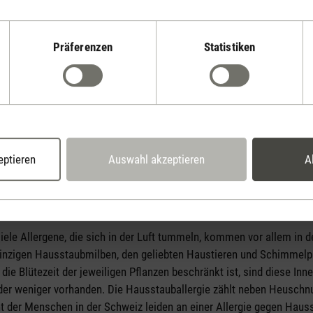
Präferenzen
Statistiken
eptieren
Auswahl akzeptieren
A
Luft
iele Allergene, die sich in der Luft tummeln, kommen vor allem in 
inzigen Hausstaubmilben, den geliebten Haustieren und Schimmelp
 die Blütezeit der jeweiligen Pflanzen beschränkt ist, sind diese In
der weniger vorhanden. Die Hausstauballergie zählt neben Heuschnu
nt der Menschen in der Schweiz leiden an einer Allergie gegen Haus