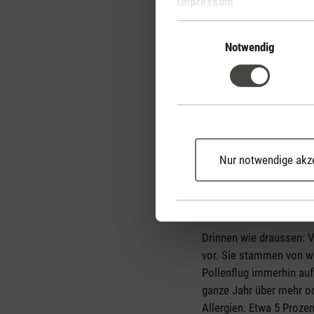
Impressum
Einwilligungsauswahl
Notwendig
Nur notwendige akz
Allergene in der 
Drinnen wie draussen: V
vor. Sie stammen von w
Pollenflug immerhin auf
ganze Jahr über mehr o
Allergien. Etwa 5 Proze