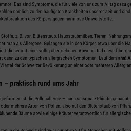
emnot: Das sind Symptome, die für viele von uns zum Alltag dazu g
zählen nämlich zu den häufigsten Krankheiten unserer Zeit und sind 
chkeitsreaktion des Körpers gegen harmlose Umweltstoffe.
 Stoffe, z. B. von Blütenstaub, Hausstaubmilben, Tieren, Nahrungsm
t man als Allergene. Gelangen sie in den Körper, etwa über die Na
iert dieser mit einer völlig übertriebenen Abwehr. Und diese Überre
hrt dann zu den typischen allergischen Symptomen. Laut dem
aha! A
 Viertel der Schweizer Bevölkerung an einer oder mehreren Allergie
en – praktisch rund ums Jahr
rgieformen ist die Pollenallergie – auch saisonale Rhinitis genannt
e oder mehrere Arten von Pollen, also auf den Blütenstaub von Pfla
hblühende Bäume sowie einige Kräuter verantwortlich für allergisch
zen in der Schweiz sind zwar nur etwa 20 für Menschen mit Pollena