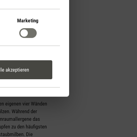
Marketing
lle akzeptieren
den eigenen vier Wänden
ilzen. Während der
nenraumallergene das
pfen zu den häufigsten
staubmilben. Die