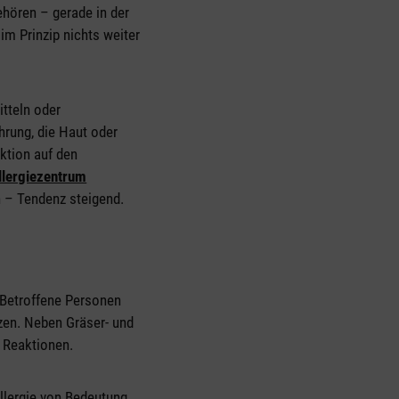
ehören – gerade in der
im Prinzip nichts weiter
itteln oder
hrung, die Haut oder
aktion auf den
llergiezentrum
n – Tendenz steigend.
. Betroffene Personen
nzen. Neben Gräser- und
e Reaktionen.
llergie von Bedeutung,