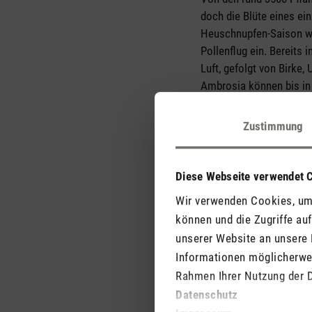
doch die Blüte eines ein
Heuschnupfen-Saison wir
Pollenflug ein. Bereits 
Luft, gefolgt von Birke
Ambrosia können bis in
Zustimmung
Für Heuschnupfen-Geplag
aktuelle Vorhersage aus
Diese Webseite verwendet 
Wir verwenden Cookies, um 
können und die Zugriffe au
unserer Website an unsere 
Informationen möglicherwei
Rahmen Ihrer Nutzung der 
Datenschutz