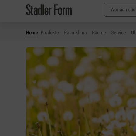
Home
Produkte
Raumklima
Räume
Service
Üb
 Hauptinhalt springen
Zur Suche springen
Zur Hauptnavigation springen