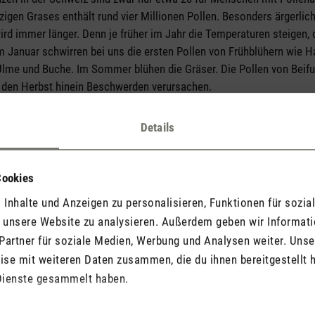
zigen Grases enthält rund vier Millionen Pollen. Besonders ärgerlich
d immer länger. Denn je früher im Jahr die Temperaturen steigen, d
im Januar schwirren bei uns die ersten Pollen von Frühblühern wie H
, Ulme und Buche. Im Sommer blühen die Gräser. Die Pollen von Beifu
 den Herbst hinein Beschwerden verursachen.
Details
te ist es also besonders wichtig, genau zu wissen, wann «ihre» Pol
sieht. Eine
Pollenflugprognose
ist für Allergiker*innen eine grosse 
Cookies
Inhalte und Anzeigen zu personalisieren, Funktionen für sozia
f unsere Website zu analysieren. Außerdem geben wir Informat
Partner für soziale Medien, Werbung und Analysen weiter. Unse
se mit weiteren Daten zusammen, die du ihnen bereitgestellt h
Dienste gesammelt haben.