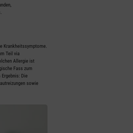
unden,
.
che Krankheitssymptome.
m Teil via
chen Allergie ist
rgische Fass zum
 Ergebnis: Die
Hautreizungen sowie