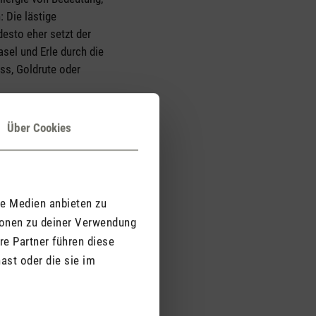
: Die lästige
esto eher setzt der
asel und Erle durch die
ss, Goldrute oder
Über Cookies
len fliegen und wie die
Hilfe.
le Medien anbieten zu
ionen zu deiner Verwendung
re Partner führen diese
ast oder die sie im