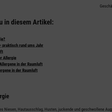
Geschät
u in diesem Artikel:
gie?
 – praktisch rund ums Jahr
ft
r Allergie
Allergene in der Raumluft
ergene in der Raumluft
rgie
ges Niesen, Hautausschlag, Husten, juckende und geschwollene Aug